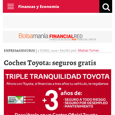
Toggle
Finanzas y Economía
navigation
EMPRESAS
SEGUROS
|
9 JUNIO, 2009
-
Escrito por:
Matias Torres
Coches Toyota: seguros gratis