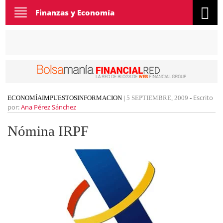
Toggle
Finanzas y Economía
navigation
Escrito
ECONOMÍA
IMPUESTOS
INFORMACION
|
5 SEPTIEMBRE, 2009
-
por:
Ana Pérez Sánchez
Nómina IRPF