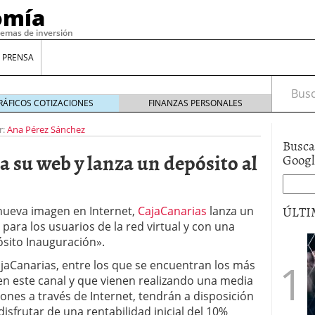
omía
temas de inversión
 PRENSA
Busca
RÁFICOS COTIZACIONES
FINANZAS PERSONALES
r:
Ana Pérez Sánchez
Busca
a su web y lanza un depósito al
Goog
ÚLTI
 nueva imagen en Internet,
CajaCanarias
lanza un
ara los usuarios de la red virtual y con una
ósito Inauguración».
gilidad: ¿Por qué el Préstamo Promotor privado
CajaCanarias, entre los que se encuentran los más
12 de diciembre de 2025
en este canal y que vienen realizando una media
mo aprovechar esta opción para gestionar tus
ones a través de Internet, tendrán a disposición
re de 2025
sfrutar de una rentabilidad inicial del 10%
ambién es una decisión financiera: cómo anticiparte