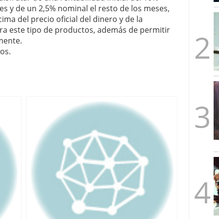
mbre de 2025
s y de un 2,5% nominal el resto de los meses,
ware punto de venta?
3 de octubre de 2025
ma del precio oficial del dinero y de la
ra este tipo de productos, además de permitir
mente.
os.