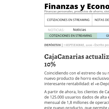
Finanzas y Econ
Finanzas personales, productos de ahorro, sis
COTIZACIONES EN STREAMING
NOTAS DE
Noticias
NOTICIAS:
de XRP
COTIZACIONES EN STREAMING
G
por qué
las
DEPÓSITOS
|
7 SEPTIEMBRE, 2006
-
Escrito po
alertas
CajaCanarias actualiz
de
whales
10%
suelen
llegar
Coincidiendo con el estreno de su
tarde
16
nuevo producto de horro exclusivo p
de abril
de 2026
interesante rentabilidad: el «e-Dep
Comparativa Costes vs A
A partir de ahora, los clientes de 
acelera la rentabilidad?
de 125.000 usuarios dados de alta 
Meses sin intereses: Có
mensual de 1,8 millones de operaci
compras
24 de noviemb
este nuevo producto, que permite di
Planificar tu herencia t