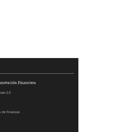
nnovación Financiera
zas 2.0
 de Finanzas