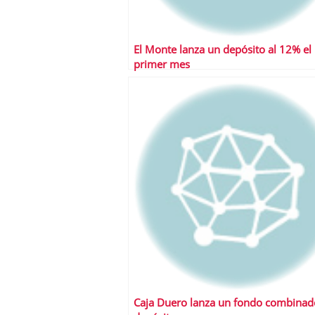
El Monte lanza un depósito al 12% el
primer mes
Caja Duero lanza un fondo combinad