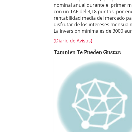
a los costes
21 de novie
nominal anual durante el primer me
¿Cuánto cuesta un soft
con un TAE del 3,18 puntos, por enci
rentabilidad media del mercado pa
disfrutar de los intereses mensual
La inversión mínima es de 3000 eur
(Diario de Avisos)
Tamnien Te Pueden Gustar: