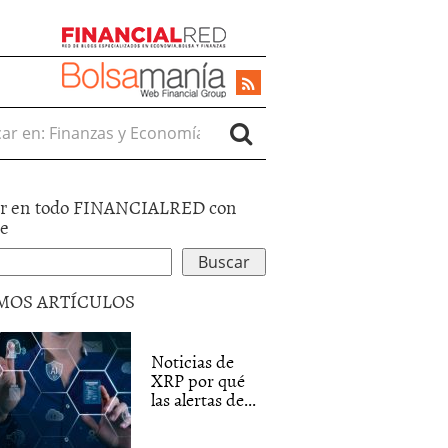
r en:
r en todo FINANCIALRED con
le
MOS ARTÍCULOS
Noticias de
XRP por qué
las alertas de...