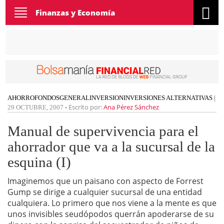
Toggle
Finanzas y Economía
navigation
AHORRO
FONDOS
GENERAL
INVERSION
INVERSIONES ALTERNATIVAS
|
Escrito por:
Ana Pérez Sánchez
29 OCTUBRE, 2007
-
Manual de supervivencia para el
ahorrador que va a la sucursal de la
esquina (I)
Imaginemos que un paisano con aspecto de Forrest
Gump se dirige a cualquier sucursal de una entidad
cualquiera. Lo primero que nos viene a la mente es que
unos invisibles seudópodos querrán apoderarse de su