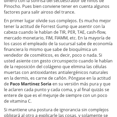
dinero con la sonrisa del secuestrador de niños de
Pinocho. Pues bien conviene tener en cuenta algunos
factores para salir airoso del trance.
En primer lugar olvide sus complejos. Es mucho mejor
tener la actitud de Forrest Gump que asentir con la
cabeza cuando le hablan de TIR, PER, TAE, cash-flow,
mercado monetario, FIM, FIAMM, etc. En la mayoría de
los casos el empleado de la sucursal sabe de economía
financiera lo mismo que sabe de bioquímica un
vendedor de cosméticos, es decir, poco o nada. Si
usted asiente con gesto circunspecto cuando le hablan
de la reposición del colágeno que elimina las células
muertas con antioxidantes antialergénicos naturales
en la dermis, es carne de cañón. Póngase en la actitud
de
Paco Martinez Soria
en su versión más pura y que
le aclaren cada punto y cada coma, y al final quizás se
entere de que es el mejunje de siempre con un poco
de vitamina C.
Si mantiene una postura de ignorancia sin complejos
obligará al otro a explicarle las cosas, y solamente se