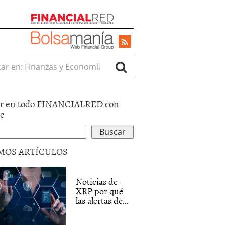
r en:
r en todo FINANCIALRED con
le
MOS ARTÍCULOS
Noticias de
XRP por qué
las alertas de...