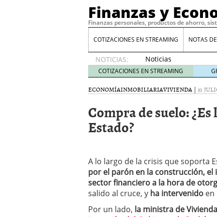
Finanzas y Econ
Finanzas personales, productos de ahorro, sis
COTIZACIONES EN STREAMING
NOTAS DE
Noticias
NOTICIAS:
de XRP
COTIZACIONES EN STREAMING
G
por qué
las
ECONOMÍA
INMOBILIARIA
VIVIENDA
|
31 JULI
alertas
Compra de suelo: ¿Es l
de
whales
Estado?
suelen
llegar
tarde
16
de abril
A lo largo de la crisis que soporta
de 2026
por el parón en la construcción, el
Comparativa Costes vs A
sector financiero a la hora de oto
acelera la rentabilidad?
salido al cruce, y
ha intervenido
en 
Meses sin intereses: Có
compras
24 de noviemb
Por un lado,
la ministra de Viviend
Planificar tu herencia t