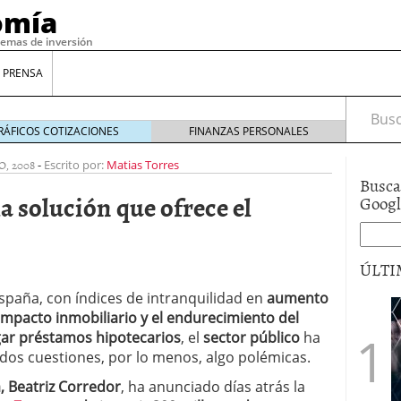
omía
temas de inversión
 PRENSA
Busca
RÁFICOS COTIZACIONES
FINANZAS PERSONALES
O, 2008
-
Escrito por:
Matias Torres
Busca
a solución que ofrece el
Goog
ÚLTI
 España, con índices de intranquilidad en
aumento
 impacto inmobiliario y el endurecimiento del
gilidad: ¿Por qué el Préstamo Promotor privado
rgar préstamos hipotecarios
, el
sector público
ha
12 de diciembre de 2025
dos cuestiones, por lo menos, algo polémicas.
mo aprovechar esta opción para gestionar tus
re de 2025
a, Beatriz Corredor
, ha anunciado días atrás la
ambién es una decisión financiera: cómo anticiparte