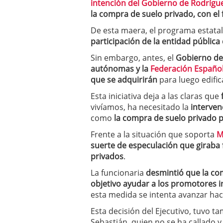
intención del Gobierno de Rodrígu
a los costes
21 de novie
la compra de suelo privado, con el 
¿Cuánto cuesta un soft
De esta maera, el programa estata
participación de la entidad pública
Sin embargo, antes, el
Gobierno de
autónomas y la
Federación Español
que se adquirirán
para luego edific
Esta iniciativa deja a las claras que
vivíamos, ha necesitado la
interven
como
la compra de suelo privado p
Frente a la situación que soporta
M
suerte de especulación que giraba f
privados
.
La funcionaria
desmintió que la co
objetivo ayudar a los promotores i
esta medida se intenta avanzar hac
Esta decisión del Ejecutivo, tuvo t
Sebastián, quien no se ha callado 