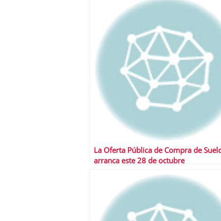
La Oferta Pública de Compra de Suel
arranca este 28 de octubre