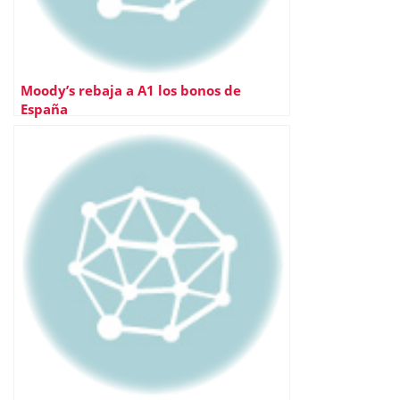
Moody’s rebaja a A1 los bonos de
España