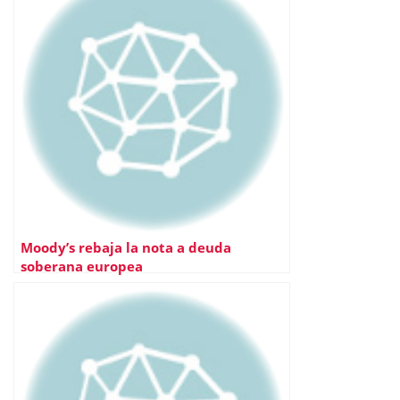
Moody’s rebaja la nota a deuda
soberana europea