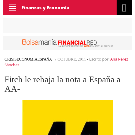
Toggle
Finanzas y Economía
navigation
Escrito por:
Ana Pérez
CRISIS
ECONOMÍA
ESPAÑA
|
7 OCTUBRE, 2011
-
Sánchez
Fitch le rebaja la nota a España a
AA-