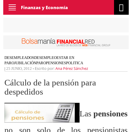
Toggle
Finanzas y Economía
navigation
DESEMPLEADOS
DESEMPLEO
ESTAR EN
PARO
JUBILACIÓN
PARO
PENSIONES
POLITICA
Escrito por:
Ana Pérez Sánchez
|
25 JUNIO, 2012
-
Cálculo de la pensión para
despedidos
Las
pensiones
no son solo de los pensionistas