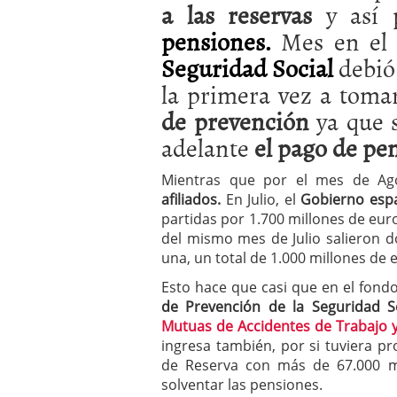
a las reservas
y así 
a los costes
21 de novie
¿Cuánto cuesta un soft
pensiones.
Mes en el
Seguridad Social
debió 
la primera vez a toma
de prevención
ya que s
adelante
el pago de pe
Mientras que por el mes de Ag
afiliados.
En Julio, el
Gobierno esp
partidas por 1.700 millones de euro
del mismo mes de Julio salieron 
una, un total de 1.000 millones de 
Esto hace que casi que en el fond
de Prevención de la Seguridad So
Mutuas de Accidentes de Trabajo 
ingresa también, por si tuviera p
de Reserva con más de 67.000 mi
solventar las pensiones.