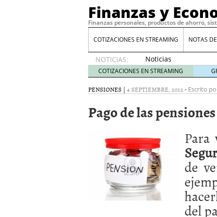
Finanzas y Econ
Finanzas personales, productos de ahorro, sis
COTIZACIONES EN STREAMING
NOTAS DE
Noticias
NOTICIAS:
de XRP
COTIZACIONES EN STREAMING
G
por qué
las
PENSIONES
|
4 SEPTIEMBRE, 2012
-
Escrito po
alertas
Pago de las pensiones
de
whales
suelen
Para 
llegar
tarde
16
Segur
de abril
de ve
de 2026
Comparativa Costes vs A
ejemp
acelera la rentabilidad?
hacer
Meses sin intereses: Có
compras
24 de noviemb
del p
Planificar tu herencia t