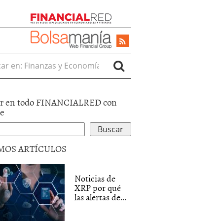
r en:
r en todo FINANCIALRED con
le
MOS ARTÍCULOS
Noticias de
XRP por qué
las alertas de...