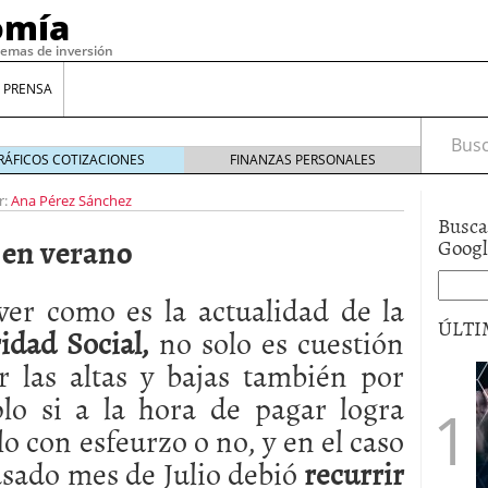
omía
temas de inversión
 PRENSA
Busca
RÁFICOS COTIZACIONES
FINANZAS PERSONALES
r:
Ana Pérez Sánchez
Busca
 en verano
Goog
ver como es la actualidad de la
ÚLTI
idad Social,
no solo es cuestión
r las altas y bajas también por
gilidad: ¿Por qué el Préstamo Promotor privado
lo si a la hora de pagar logra
12 de diciembre de 2025
lo con esfeurzo o no, y en el caso
mo aprovechar esta opción para gestionar tus
re de 2025
asado mes de Julio debió
recurrir
ambién es una decisión financiera: cómo anticiparte