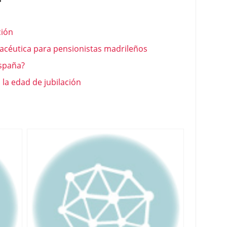
ción
céutica para pensionistas madrileños
España?
 la edad de jubilación