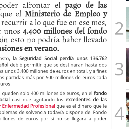
poder afrontar el
pago de las
mbre de 2025
ware punto de venta?
3 de octubre de 2025
 que el
Ministerio de Empleo y
recurrir a lo que fue en ese mes,
r unos
4.400 millones del fondo
in esto no podría haber llevado
nsiones en verano.
osto
, la Seguridad Social perdía unos 136.762
añol
debió permitir que se destinaran hasta dos
s unos 3.400 millones de euros en total, y a fines
dos partidas más por 500 millones de euros cada
euros.
o queden solo 400 millones de euros, en el
fondo
cial
casi que agotando los
excedentes de las
y Enfermedad Profesional
que es el dinero que le
roblemas de solvencia todavía dispone del Fondo
llones de euros por si no se llegara a poder