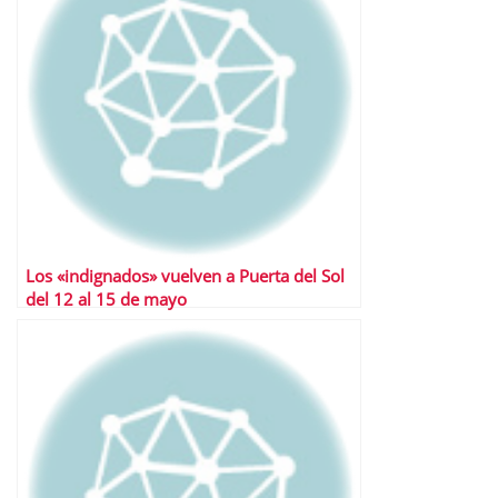
Los «indignados» vuelven a Puerta del Sol
del 12 al 15 de mayo