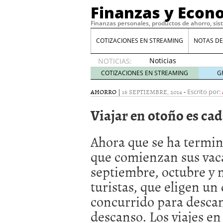
Finanzas y Econ
Finanzas personales, productos de ahorro, sis
COTIZACIONES EN STREAMING
NOTAS DE
Noticias
NOTICIAS:
de XRP
COTIZACIONES EN STREAMING
G
por qué
las
AHORRO
|
16 SEPTIEMBRE, 2014
-
Escrito por:
alertas
Viajar en otoño es c
de
whales
suelen
Ahora que se ha termin
llegar
tarde
16
que comienzan sus vac
de abril
septiembre, octubre y 
de 2026
Comparativa Costes vs A
turistas, que eligen un
acelera la rentabilidad?
concurrido para descan
Meses sin intereses: Có
compras
24 de noviemb
descanso. Los viajes e
Planificar tu herencia t