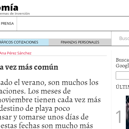
omía
temas de inversión
 PRENSA
Busca
RÁFICOS COTIZACIONES
FINANZAS PERSONALES
Ana Pérez Sánchez
Busca
ada vez más común
Goog
ado el verano, son muchos los
ÚLTI
aciones. Los meses de
noviembre tienen cada vez más
gilidad: ¿Por qué el Préstamo Promotor privado
 destino de playa poco
12 de diciembre de 2025
sar y tomarse unos días de
mo aprovechar esta opción para gestionar tus
re de 2025
n estas fechas son mucho más
ambién es una decisión financiera: cómo anticiparte