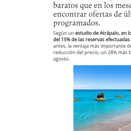
baratos que en los mes
a los costes
21 de novie
¿Cuánto cuesta un soft
encontrar ofertas de úl
programados.
Según un
estudio de Atrápalo, en 
del 15% de las reservas efectuadas 
antes, la ventaja más importante de
reducción del precio, un 28% más b
agosto.