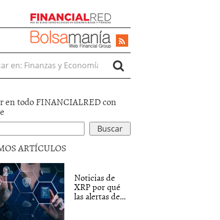
r en:
r en todo FINANCIALRED con
le
MOS ARTÍCULOS
Noticias de
XRP por qué
las alertas de...