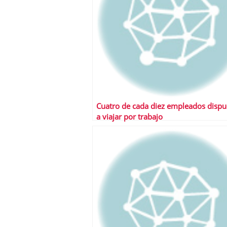
Cuatro de cada diez empleados dispu
a viajar por trabajo