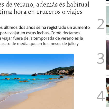
es de verano, además es habitual
mbre de 2025
ware punto de venta?
3 de octubre de 2025
tima hora en cruceros o viajes
los últimos dos años se ha registrado un aumento
para viajar en estas fechas.
Como decíamos
 viajar fuera de la temporada de verano es la
arato de media que en los meses de julio y