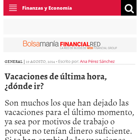
Toggle
Finanzas y Economía
navigation
GENERAL
|
19 AGOSTO, 2014
-
Escrito por:
Ana Pérez Sánchez
Vacaciones de última hora,
¿dónde ir?
Son muchos los que han dejado las
vacaciones para el último momento,
ya sea por motivos de trabajo o
porque no tenían dinero suficiente.
Si te han cambiado las vacaciones