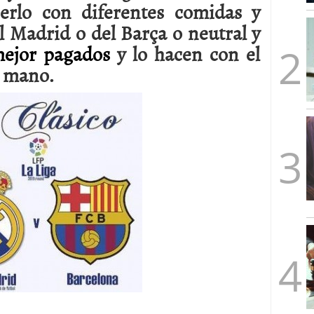
erlo con diferentes comidas y
mbre de 2025
ware punto de venta?
3 de octubre de 2025
 Madrid o del Barça o neutral y
mejor pagados
y lo hacen con el
 mano.