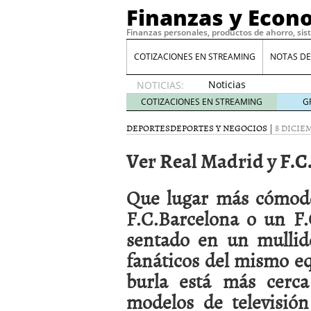
Finanzas y Econ
Finanzas personales, productos de ahorro, sis
COTIZACIONES EN STREAMING
NOTAS DE
Noticias
NOTICIAS:
de XRP
COTIZACIONES EN STREAMING
G
por qué
las
DEPORTES
DEPORTES Y NEGOCIOS
|
8 DICIEM
alertas
Ver Real Madrid y F.C
de
whales
suelen
Que lugar más cómodo
llegar
tarde
16
F.C.Barcelona o un F
de abril
sentado en un mullid
de 2026
Comparativa Costes vs A
fanáticos del mismo eq
acelera la rentabilidad?
burla está más cerca
Meses sin intereses: Có
compras
24 de noviemb
modelos de televisió
Planificar tu herencia t