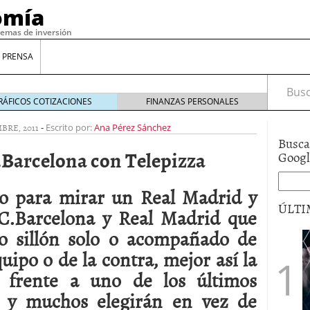
omía
temas de inversión
 PRENSA
Busca
RÁFICOS COTIZACIONES
FINANZAS PERSONALES
BRE, 2011
-
Escrito por:
Ana Pérez Sánchez
Busca
.Barcelona con Telepizza
Goog
 para mirar un Real Madrid y
ÚLTI
.C.Barcelona y Real Madrid que
o sillón solo o acompañado de
gilidad: ¿Por qué el Préstamo Promotor privado
uipo o de la contra, mejor así la
12 de diciembre de 2025
 frente a uno de los últimos
mo aprovechar esta opción para gestionar tus
re de 2025
n y muchos elegirán en vez de
ambién es una decisión financiera: cómo anticiparte