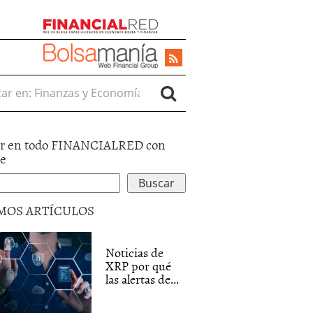
r en:
r en todo FINANCIALRED con
le
MOS ARTÍCULOS
Noticias de
XRP por qué
las alertas de...