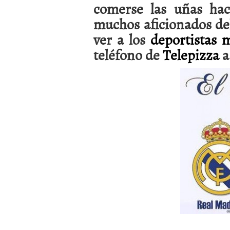
comerse las uñas hac
a los costes
21 de novie
¿Cuánto cuesta un soft
muchos aficionados del
ver a los
deportistas 
teléfono de
Telepizza
a