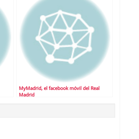
MyMadrid, el facebook móvil del Real
Madrid