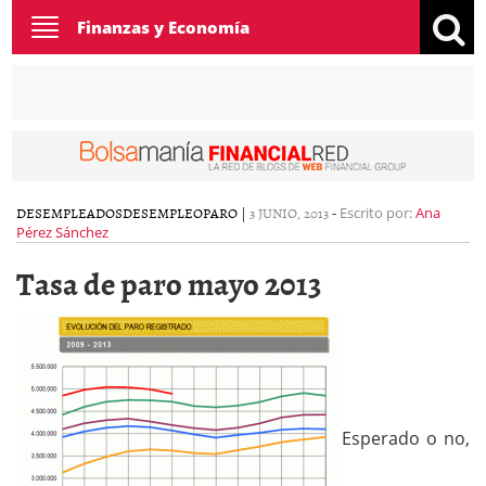
Toggle
Finanzas y Economía
navigation
DESEMPLEADOS
DESEMPLEO
PARO
|
3 JUNIO, 2013
-
Escrito por:
Ana
Pérez Sánchez
Tasa de paro mayo 2013
Esperado o no,