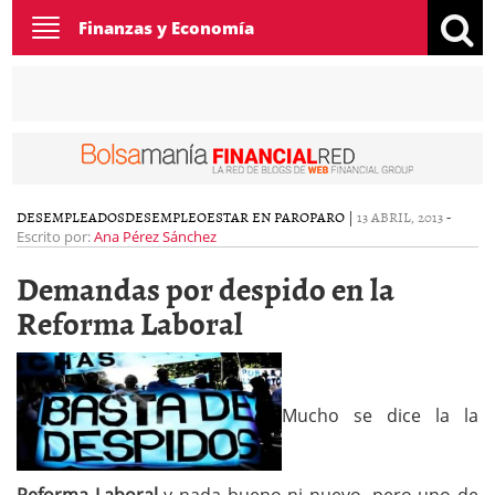
Toggle
Finanzas y Economía
navigation
DESEMPLEADOS
DESEMPLEO
ESTAR EN PARO
PARO
|
13 ABRIL, 2013
-
Escrito por:
Ana Pérez Sánchez
Demandas por despido en la
Reforma Laboral
Mucho se dice la la