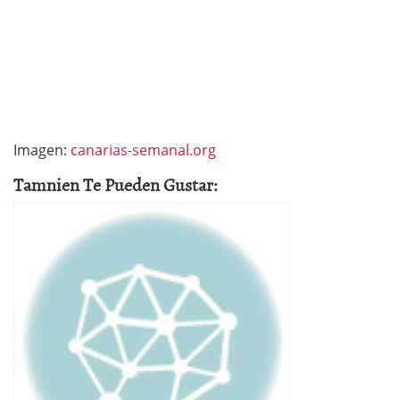
Imagen:
canarias-semanal.org
Tamnien Te Pueden Gustar: