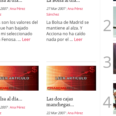
mbre de 2025
ware punto de venta?
 2007
Ana Pérez
3 de octubre de 2025
27 Mar 2007
Ana Pérez
z
Sánchez
 son los valores del
La Bolsa de Madrid se
que han bajado
mantiene al alza. Y
mi seleccionado
Acciona no ha caído
 Fenosa. …
Leer
nada por el …
Leer
sa al día...
Las dos cajas
manchegas...
 2007
Ana Pérez
z
22 Mar 2007
Ana Pérez