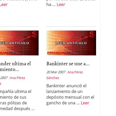
Leer
ha …
Leer
nder ultima el
Bankinter se une a...
miento...
20 Mar 2007
Ana Pérez
 2007
Ana Pérez
Sánchez
z
Bankinter anunció el
mpañía ultima el
lanzamiento de un
miento de sus
depósito mensual con el
ras pólizas de
gancho de una …
Leer
rmedad después …