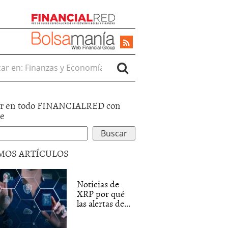
r en:
r en todo FINANCIALRED con
le
MOS ARTÍCULOS
Noticias de
XRP por qué
las alertas de...