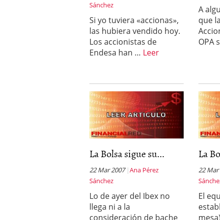
Sánchez
A alg
Si yo tuviera «accionas»,
que l
las hubiera vendido hoy.
Accio
Los accionistas de
OPA 
Endesa han …
Leer
La Bolsa sigue su...
La Bo
22 Mar 2007
Ana Pérez
22 Mar
Sánchez
Sánche
Lo de ayer del Ibex no
El eq
llega ni a la
estab
consideración de bache
mesa)