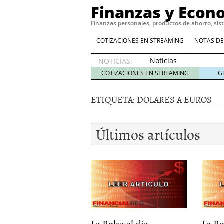
Finanzas y Econ
Finanzas personales, productos de ahorro, sis
COTIZACIONES EN STREAMING
NOTAS DE
Noticias
NOTICIAS:
de XRP
COTIZACIONES EN STREAMING
G
por qué
las
ETIQUETA:
DOLARES A EUROS
alertas
de
whales
Últimos artículos
suelen
llegar
tarde
16
de abril
de 2026
Comparativa Costes vs A
acelera la rentabilidad?
Meses sin intereses: Có
compras
24 de noviemb
La Bolsa al día...
Planificar tu herencia t
La Bol