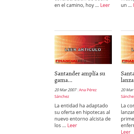
en el camino, hoy …
Leer
un …
Santander amplía su
Santa
gama...
lanza
20 Mar 2007
Ana Pérez
20 Mar
Sánchez
Sánche
La entidad ha adaptado
La co
su oferta en hipotecas al
lanza
nuevo entorno alcista de
prime
los …
Leer
enfe
Leer