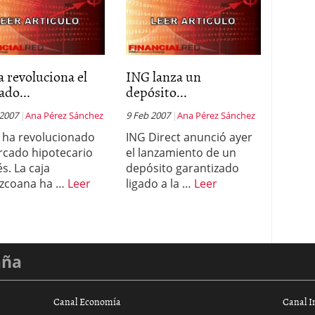
 revoluciona el
ING lanza un
do...
depósito...
 2007
Ana Pérez Sánchez
9 Feb 2007
Ana Pérez Sánchez
 ha revolucionado
ING Direct anunció ayer
rcado hipotecario
el lanzamiento de un
s. La caja
depósito garantizado
uzcoana ha …
Leer
ligado a la …
Leer
aña
Canal Economía
Canal I