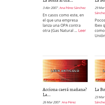
a los costes
21 de novie
3 Abr 2007
Ana Pérez Sánchez
¿Cuánto cuesta un soft
29 Mar
Sánche
En casos como este, en
el que una empresa
Pocos
lanza una OPA contra
Ibex 
otra (Gas Natural …
Leer
como 
Unión
Acciona caerá mañana?
La Bol
La...
23 Mar
26 Mar 2007
Ana Pérez
Sánche