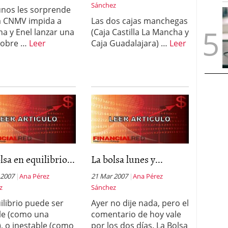
Sánchez
unos les sorprende
a CNMV impida a
Las dos cajas manchegas
na y Enel lanzar una
(Caja Castilla La Mancha y
sobre …
Leer
Caja Guadalajara) …
Leer
lsa en equilibrio...
La bolsa lunes y...
 2007
Ana Pérez
21 Mar 2007
Ana Pérez
z
Sánchez
uilibrio puede ser
Ayer no dije nada, pero el
le (como una
comentario de hoy vale
, o inestable (como
por los dos días. La Bolsa