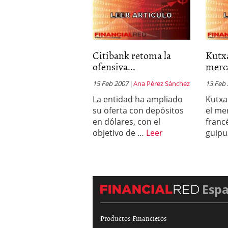
Citibank retoma la
Kutxa
ofensiva...
merca
15 Feb 2007
Ana Pérez Sánchez
13 Feb
La entidad ha ampliado
Kutxa
su oferta con depósitos
el me
en dólares, con el
francé
objetivo de …
Leer
guip
Esp
Productos Financieros