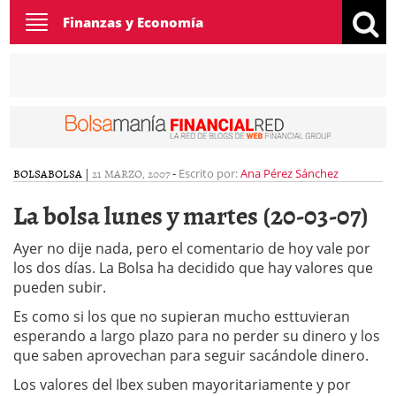
Toggle
Finanzas y Economía
navigation
BOLSA
BOLSA
|
21 MARZO, 2007
-
Escrito por:
Ana Pérez Sánchez
La bolsa lunes y martes (20-03-07)
Ayer no dije nada, pero el comentario de hoy vale por
los dos días. La Bolsa ha decidido que hay valores que
pueden subir.
Es como si los que no supieran mucho esttuvieran
esperando a largo plazo para no perder su dinero y los
que saben aprovechan para seguir sacándole dinero.
Los valores del Ibex suben mayoritariamente y por