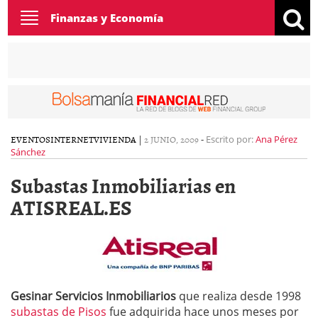
Toggle
Finanzas y Economía
navigation
EVENTOS
INTERNET
VIVIENDA
|
2 JUNIO, 2009
-
Escrito por:
Ana Pérez
Sánchez
Subastas Inmobiliarias en
ATISREAL.ES
Gesinar Servicios Inmobiliarios
que realiza desde 1998
subastas de Pisos
fue adquirida hace unos meses por