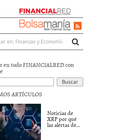
r en:
r en todo FINANCIALRED con
le
MOS ARTÍCULOS
Noticias de
XRP por qué
las alertas de...