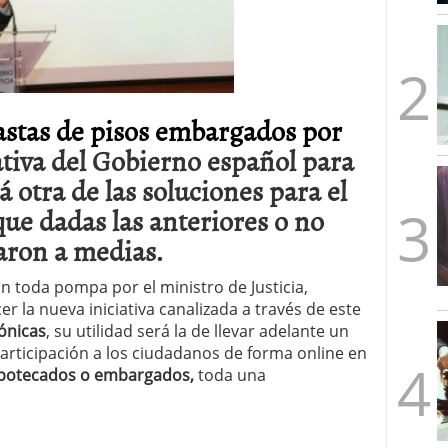
mbre de 2025
ware punto de venta?
3 de octubre de 2025
astas de pisos embargados por
ativa del Gobierno español para
 otra de las soluciones para el
 que dadas las anteriores o no
aron a medias.
n toda pompa por el ministro de Justicia,
 la nueva iniciativa canalizada a través de este
rónicas
, su utilidad será la de llevar adelante un
articipación a los ciudadanos de forma online en
hipotecados o embargados,
toda una