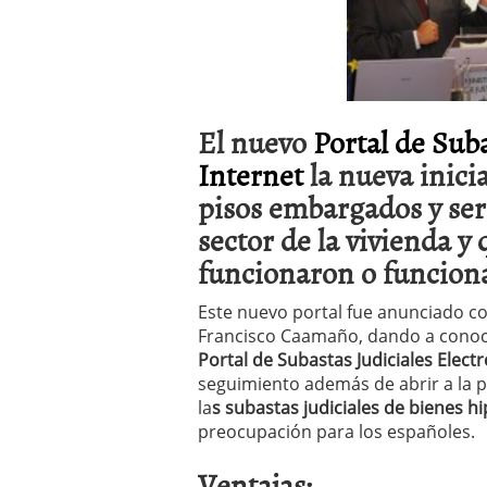
a los costes
21 de novie
¿Cuánto cuesta un soft
El nuevo
Portal de Sub
Internet
la nueva inici
pisos embargados y será
sector de la vivienda y
funcionaron o funcion
Este nuevo portal fue anunciado co
Francisco Caamaño, dando a conocer
Portal de Subastas Judiciales Elect
seguimiento además de abrir a la p
la
s subastas judiciales de bienes 
preocupación para los españoles.
Ventajas: