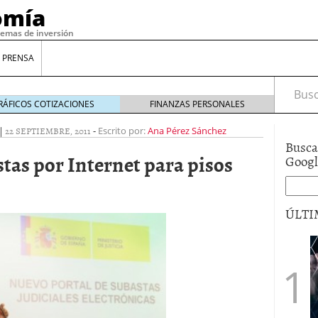
omía
temas de inversión
 PRENSA
Busca
RÁFICOS COTIZACIONES
FINANZAS PERSONALES
|
22 SEPTIEMBRE, 2011
-
Escrito por:
Ana Pérez Sánchez
Busca
tas por Internet para pisos
Goog
ÚLTI
gilidad: ¿Por qué el Préstamo Promotor privado
12 de diciembre de 2025
mo aprovechar esta opción para gestionar tus
re de 2025
ambién es una decisión financiera: cómo anticiparte