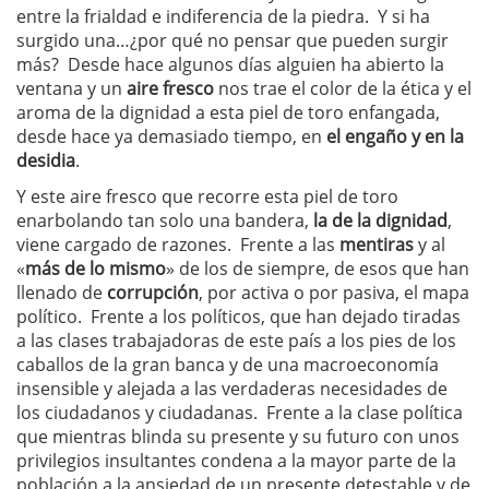
entre la frialdad e indiferencia de la piedra. Y si ha
surgido una…¿por qué no pensar que pueden surgir
más? Desde hace algunos días alguien ha abierto la
ventana y un
aire fresco
nos trae el color de la ética y el
aroma de la dignidad a esta piel de toro enfangada,
desde hace ya demasiado tiempo, en
el engaño y en la
desidia
.
Y este aire fresco que recorre esta piel de toro
enarbolando tan solo una bandera,
la de la dignidad
,
viene cargado de razones. Frente a las
mentiras
y al
«
más de lo mismo
» de los de siempre, de esos que han
llenado de
corrupción
, por activa o por pasiva, el mapa
político. Frente a los políticos, que han dejado tiradas
a las clases trabajadoras de este país a los pies de los
caballos de la gran banca y de una macroeconomía
insensible y alejada a las verdaderas necesidades de
los ciudadanos y ciudadanas. Frente a la clase política
que mientras blinda su presente y su futuro con unos
privilegios insultantes condena a la mayor parte de la
población a la ansiedad de un presente detestable y de