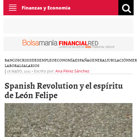
Toggle
Finanzas y Economía
navigation
BANCOS
CRISIS
DESEMPLEO
ECONOMÍA
ESPAÑA
GENERAL
JUBILACIÓN
MER
LABORAL
SALARIOS
|
18 MAYO, 2011
-
Escrito por:
Ana Pérez Sánchez
Spanish Revolution y el espíritu
de León Felipe