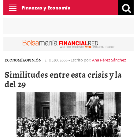
Toggle
Finanzas y Economía
navigation
ECONOMÍA
OPINIÓN
|
2 JULIO, 2009
-
Escrito por:
Ana Pérez Sánchez
Similitudes entre esta crisis y la
del 29