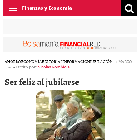
Toggle
Finanzas y Economía
navigation
AHORRO
ECONOMÍA
EDITORIAL
INFORMACION
JUBILACIÓN
|
1 MARZO,
2010
-
Escrito por:
Nicolas Rombiola
Ser feliz al jubilarse