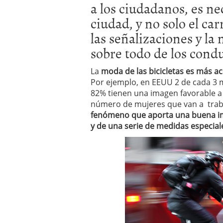
a los ciudadanos, es ne
a los costes
21 de novie
¿Cuánto cuesta un soft
ciudad, y no solo el car
las señalizaciones y la
sobre todo de los cond
La
moda de las bicicletas es más a
Por ejemplo, en EEUU 2 de cada 3 muj
82% tienen una imagen favorable a 
número de mujeres que van a trabaj
fenómeno que aporta una buena ima
y de una serie de medidas especia