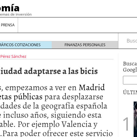
omía
temas de inversión
 PRENSA
Busca
RÁFICOS COTIZACIONES
FINANZAS PERSONALES
 Pérez Sánchez
Busca
udad adaptarse a las bicis
Goog
, empezamos a ver en
Madrid
ÚLTI
etas públicas
para desplazarse
udades de la geografía española
gilidad: ¿Por qué el Préstamo Promotor privado
e incluso años, siguiendo esta
12 de diciembre de 2025
able. Por ejemplo Valencia y
mo aprovechar esta opción para gestionar tus
re de 2025
.Para poder ofrecer este servicio
ambién es una decisión financiera: cómo anticiparte