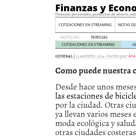
Finanzas y Econ
Finanzas personales, productos de ahorro, sis
COTIZACIONES EN STREAMING
NOTAS DE
Noticias
NOTICIAS:
de XRP
COTIZACIONES EN STREAMING
G
por qué
las
GENERAL
|
12 AGOSTO, 2014
-
Escrito por:
Ana
alertas
Como puede nuestra ci
de
whales
suelen
Desde hace unos meses
llegar
tarde
16
las estaciones de bicicl
de abril
por la ciudad. Otras ci
de 2026
Comparativa Costes vs A
ya llevan varios meses 
acelera la rentabilidad?
moda ecológica y salud
Meses sin intereses: Có
compras
24 de noviemb
otras ciudades costeras
Planificar tu herencia t