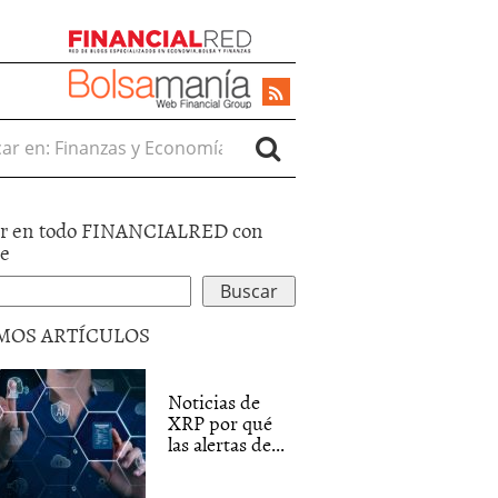
r en:
r en todo FINANCIALRED con
le
MOS ARTÍCULOS
Noticias de
XRP por qué
las alertas de...