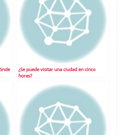
dónde
¿Se puede visitar una ciudad en cinco
horas?