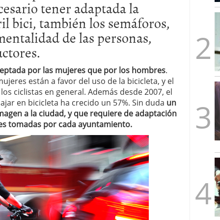
cesario tener adaptada la
mbre de 2025
ware punto de venta?
3 de octubre de 2025
ril bici, también los semáforos,
 mentalidad de las personas,
uctores.
ceptada por las mujeres que por los hombres
.
eres están a favor del uso de la bicicleta, y el
los ciclistas en general. Además desde 2007, el
ar en bicicleta ha crecido un 57%. Sin duda
un
gen a la ciudad, y que requiere de adaptación
les tomadas por cada ayuntamiento.