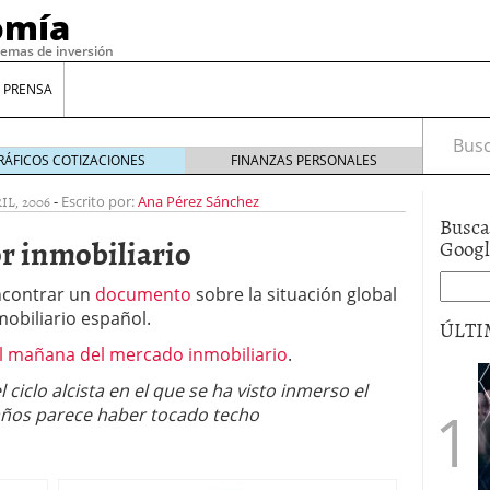
omía
temas de inversión
 PRENSA
Busca
RÁFICOS COTIZACIONES
FINANZAS PERSONALES
IL, 2006
-
Escrito por:
Ana Pérez Sánchez
Busca
or inmobiliario
Goog
ncontrar un
documento
sobre la situación global
mobiliario español.
ÚLTI
el mañana del mercado inmobiliario
.
l ciclo alcista en el que se ha visto inmerso el
gilidad: ¿Por qué el Préstamo Promotor privado
 años parece haber tocado techo
12 de diciembre de 2025
mo aprovechar esta opción para gestionar tus
re de 2025
ambién es una decisión financiera: cómo anticiparte