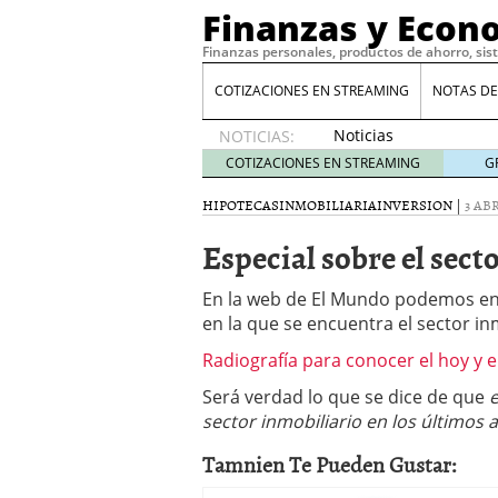
Finanzas y Econ
Finanzas personales, productos de ahorro, sis
COTIZACIONES EN STREAMING
NOTAS DE
Noticias
NOTICIAS:
de XRP
COTIZACIONES EN STREAMING
G
por qué
las
HIPOTECAS
INMOBILIARIA
INVERSION
|
3 ABR
alertas
Especial sobre el sect
de
whales
suelen
En la web de El Mundo podemos e
llegar
en la que se encuentra el sector in
tarde
16
de abril
Radiografía para conocer el hoy y 
de 2026
Será verdad lo que se dice de que
e
Comparativa Costes vs A
sector inmobiliario en los últimos
acelera la rentabilidad?
Meses sin intereses: Có
Tamnien Te Pueden Gustar:
compras
24 de noviemb
Planificar tu herencia t