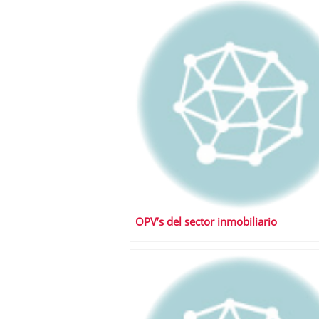
a los costes
21 de novie
¿Cuánto cuesta un soft
OPV’s del sector inmobiliario