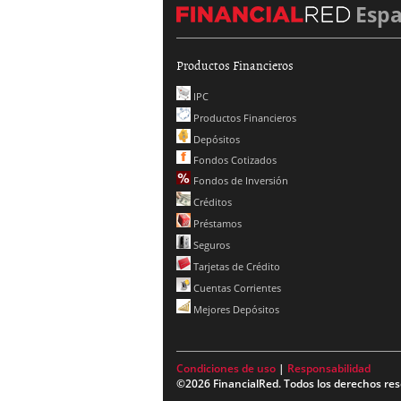
Esp
Productos Financieros
IPC
Productos Financieros
Depósitos
Fondos Cotizados
Fondos de Inversión
Créditos
Préstamos
Seguros
Tarjetas de Crédito
Cuentas Corrientes
Mejores Depósitos
Condiciones de uso
|
Responsabilidad
©2026 FinancialRed. Todos los derechos res