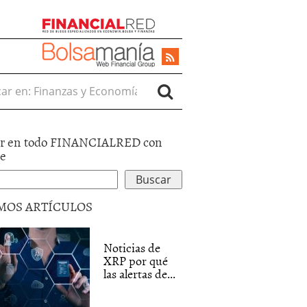
r en:
r en todo FINANCIALRED con
le
MOS ARTÍCULOS
Noticias de
XRP por qué
las alertas de...