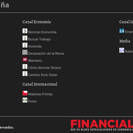
aña
Canal Economía
Canal I
Finan
Noticias Economía
Buscar Trabajo
Media
Vivienda
Radio
Declaración de la Renta
Warrants
Cómo Ahorrar Dinero
Cambio Euro Dolar
Canal Internacional
Materias Primas
Forex
ervados.