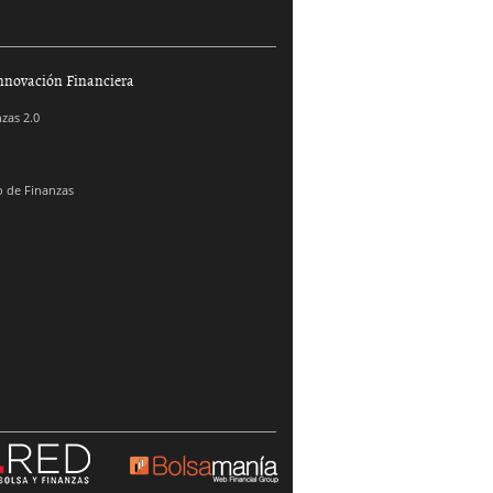
nnovación Financiera
zas 2.0
 de Finanzas