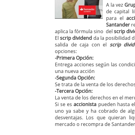
a los costes
21 de novie
A la vez
Grup
¿Cuánto cuesta un soft
de capital 
para el
acc
Santander
r
aplica la fórmula sino del
scrip div
El
scrip dividend
da la posibilidad 
salida de caja con el
scrip divi
opciones:
-Primera Opción:
Entrega acciones según las condici
una nueva acción
-Segunda Opción:
Se trata de la venta de los derecho
-Tercera Opción:
La venta de los derechos en el mer
Si se es
accionista
pueden hasta el
uno ya sabe y ha cobrado de alg
desventajas. Los que quieran
li
mercado o recompra de Santander