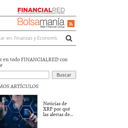
r en:
r en todo FINANCIALRED con
le
MOS ARTÍCULOS
Noticias de
XRP por qué
las alertas de...