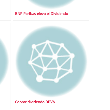
BNP Paribas eleva el Dividendo
Cobrar dividendo BBVA