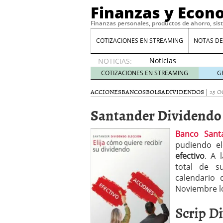
Finanzas y Econ
Finanzas personales, productos de ahorro, sis
COTIZACIONES EN STREAMING
NOTAS DE
Noticias
NOTICIAS:
de XRP
COTIZACIONES EN STREAMING
G
por qué
las
ACCIONES
BANCOS
BOLSA
DIVIDENDOS
|
25 O
alertas
Santander Dividendo
de
whales
suelen
Banco Sant
llegar
pudiendo el
tarde
16
efectivo
. A 
de abril
total de 
de 2026
calendario
Comparativa Costes vs A
Noviembre lo
acelera la rentabilidad?
Meses sin intereses: Có
Scrip D
compras
24 de noviemb
Planificar tu herencia t