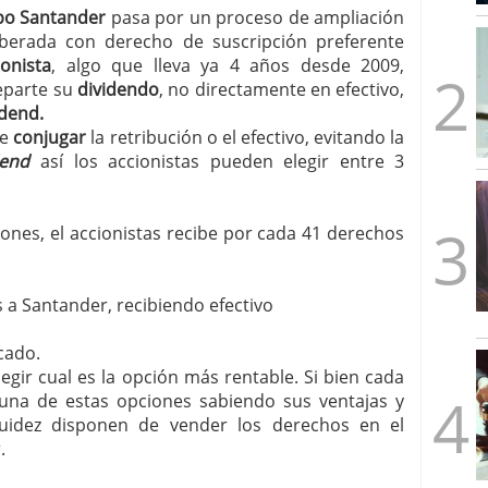
mbre de 2025
o Santander
pasa por un proceso de ampliación
ware punto de venta?
3 de octubre de 2025
liberada con derecho de suscripción preferente
ionista
, algo que lleva ya 4 años desde 2009,
eparte su
dividendo
, no directamente en efectivo,
idend.
de
conjugar
la retribución o el efectivo, evitando la
dend
así los accionistas pueden elegir entre 3
ones, el accionistas recibe por cada 41 derechos
s a Santander, recibiendo efectivo
cado.
egir cual es la opción más rentable. Si bien cada
una de estas opciones sabiendo sus ventajas y
quidez disponen de vender los derechos en el
.