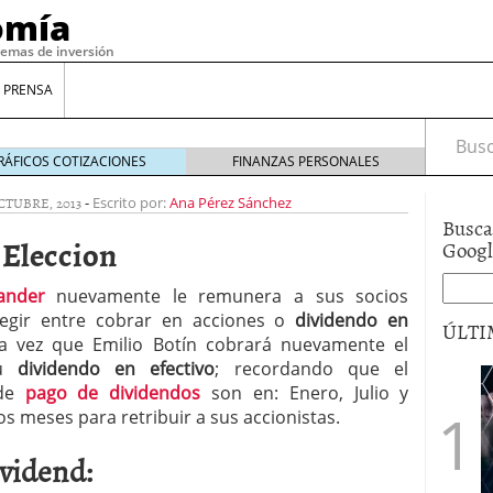
omía
temas de inversión
 PRENSA
Busca
RÁFICOS COTIZACIONES
FINANZAS PERSONALES
CTUBRE, 2013
-
Escrito por:
Ana Pérez Sánchez
Busca
 Eleccion
Goog
ander
nuevamente le remunera a sus socios
egir entre cobrar en acciones o
dividendo en
ÚLTI
la vez que Emilio Botín cobrará nuevamente el
su
dividendo en efectivo
; recordando que el
 de
pago de dividendos
son en: Enero, Julio y
gilidad: ¿Por qué el Préstamo Promotor privado
s meses para retribuir a sus accionistas.
12 de diciembre de 2025
mo aprovechar esta opción para gestionar tus
ividend:
re de 2025
ambién es una decisión financiera: cómo anticiparte