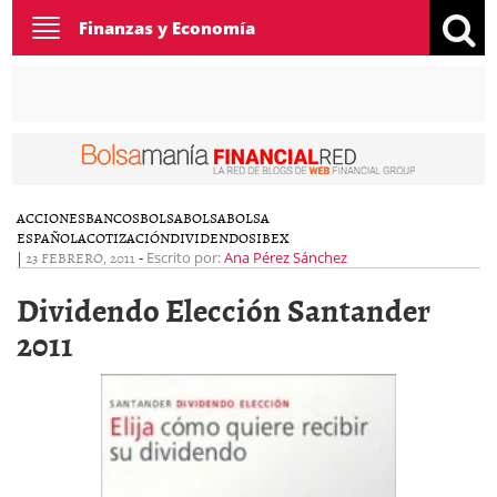
Toggle
Finanzas y Economía
navigation
ACCIONES
BANCOS
BOLSA
BOLSA
BOLSA
ESPAÑOLA
COTIZACIÓN
DIVIDENDOS
IBEX
|
23 FEBRERO, 2011
-
Escrito por:
Ana Pérez Sánchez
Dividendo Elección Santander
2011