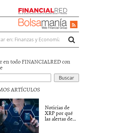
r en:
r en todo FINANCIALRED con
le
MOS ARTÍCULOS
Noticias de
XRP por qué
las alertas de...