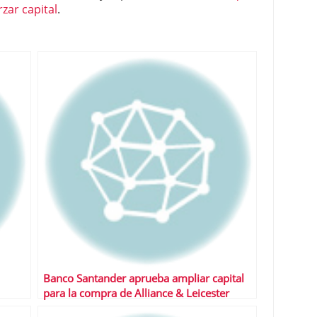
zar capital
.
Banco Santander aprueba ampliar capital
para la compra de Alliance & Leicester