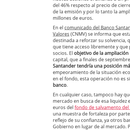
a los costes
21 de novie
del 46% respecto al precio de cierr
¿Cuánto cuesta un soft
de la emisión y por lo tanto la ampl
millones de euros.
En el
comunicado del Banco Santan
Valores
(CNMV) se informa que esta 
destinada a reforzar su solvencia, 
que tiene acceso libremente y que 
socios. El
objetivo de la ampliación 
capital, que a finales de septiembre
Santander tendría una posición má
empeoramiento de la situación econ
en el fondo, esta operación no es 
banco
.
En cualquier caso, tampoco hay qu
mercado en busca de esa liquidez en
euros del
fondo de salvamento del
una muestra de fortaleza por parte
reflejo de su confianza, ya otros b
Gobierno en lugar de al mercado. P