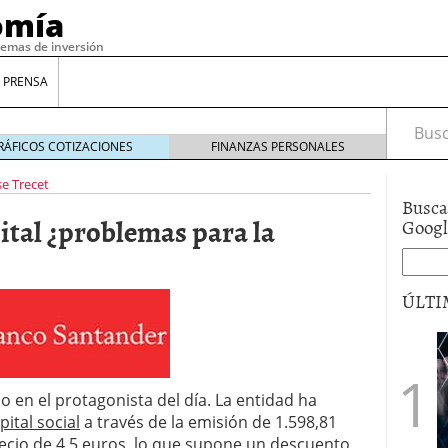
omía
temas de inversión
 PRENSA
Busca
RÁFICOS COTIZACIONES
FINANZAS PERSONALES
se Trecet
Busca
tal ¿problemas para la
Goog
ÚLTI
gilidad: ¿Por qué el Préstamo Promotor privado
12 de diciembre de 2025
 en el protagonista del día. La entidad ha
mo aprovechar esta opción para gestionar tus
ital social
a través de la emisión de 1.598,81
re de 2025
ambién es una decisión financiera: cómo anticiparte
ecio de 4,5 euros, lo que supone un descuento