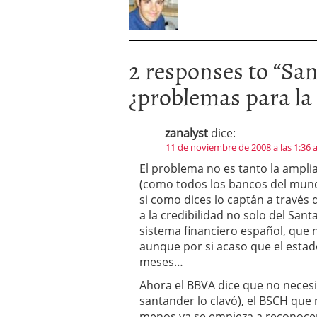
2 responses to “
San
¿problemas para la
zanalyst
dice:
11 de noviembre de 2008 a las 1:36
El problema no es tanto la ampliac
(como todos los bancos del mund
si como dices lo captán a través
a la credibilidad no solo del Sa
sistema financiero español, que 
aunque por si acaso que el esta
meses…
Ahora el BBVA dice que no necesit
santander lo clavó), el BSCH que
menos ya se empieza a reconocer 