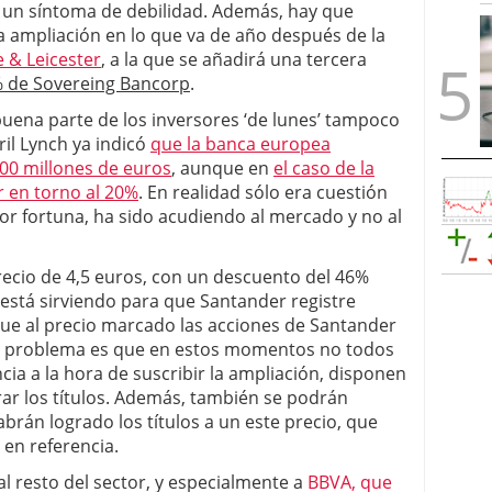
s un síntoma de debilidad. Además, hay que
a ampliación en lo que va de año después de la
e & Leicester
, a la que se añadirá una tercera
% de Sovereing Bancorp
.
uena parte de los inversores ‘de lunes’ tampoco
il Lynch ya indicó
que la banca europea
000 millones de euros
, aunque en
el caso de la
r en torno al 20%
. En realidad sólo era cuestión
or fortuna, ha sido acudiendo al mercado y no al
precio de 4,5 euros, con un descuento del 46%
r está sirviendo para que Santander registre
que al precio marcado las acciones de Santander
 El problema es que en estos momentos no todos
ncia a la hora de suscribir la ampliación, disponen
rar los títulos. Además, también se podrán
brán logrado los títulos a un este precio, que
 en referencia.
al resto del sector, y especialmente a
BBVA, que