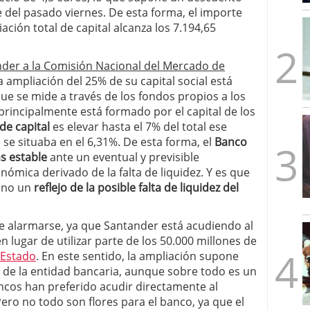
mbre de 2025
e del pasado viernes. De esta forma, el importe
ware punto de venta?
3 de octubre de 2025
iación total de capital alcanza los 7.194,65
der a la Comisión Nacional del Mercado de
ampliación del 25% de su capital social está
que se mide a través de los fondos propios a los
principalmente está formado por el capital de los
de capital
es elevar hasta el 7% del total ese
 se situaba en el 6,31%. De esta forma, el
Banco
s estable
ante un eventual y previsible
ómica derivado de la falta de liquidez. Y es que
sino un
reflejo de la posible falta de liquidez del
e alarmarse, ya que Santander está acudiendo al
 lugar de utilizar parte de los 50.000 millones de
 Estado
. En este sentido, la ampliación supone
 de la entidad bancaria, aunque sobre todo es un
ancos han preferido acudir directamente al
ero no todo son flores para el banco, ya que el