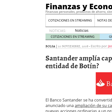
Finanzas y Econ
Finanzas personales, productos de ahorro, sis
COTIZACIONES EN STREAMING
NOTAS DE
Noticias
NOTICIAS:
de XRP
COTIZACIONES EN STREAMING
G
por qué
las
BOLSA
|
10 NOVIEMBRE, 2008
-
Escrito por:
Jo
alertas
Santander amplía capi
de
whales
entidad de Botín?
suelen
llegar
tarde
16
de abril
de 2026
Comparativa Costes vs A
acelera la rentabilidad?
El Banco Santander se ha convertido
Meses sin intereses: Có
anunciado una
ampliación de su cap
compras
24 de noviemb
Planificar tu herencia t
nuevas acciones ordinarias a un pr