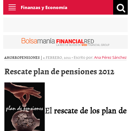
Toggle
Finanzas y Economía
navigation
AHORRO
PENSIONES
|
4 FEBRERO, 2012
-
Escrito por:
Ana Pérez Sánchez
Rescate plan de pensiones 2012
El
rescate de los plan de