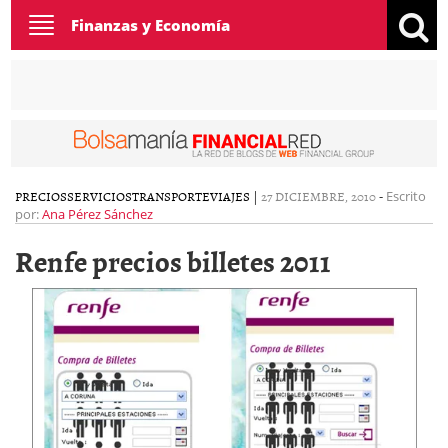
Toggle
Finanzas y Economía
navigation
PRECIOS
SERVICIOS
TRANSPORTE
VIAJES
|
27 DICIEMBRE, 2010
-
Escrito
por:
Ana Pérez Sánchez
Renfe precios billetes 2011