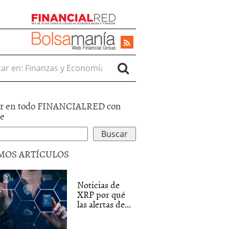
r en:
r en todo FINANCIALRED con
le
MOS ARTÍCULOS
Noticias de
XRP por qué
las alertas de...