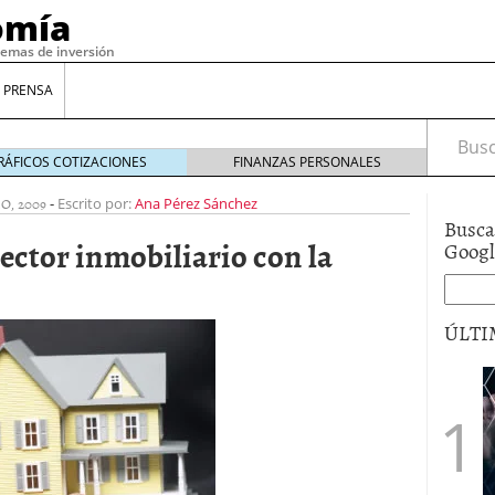
omía
temas de inversión
 PRENSA
Busca
RÁFICOS COTIZACIONES
FINANZAS PERSONALES
IO, 2009
-
Escrito por:
Ana Pérez Sánchez
Busca
ector inmobiliario con la
Goog
ÚLTI
gilidad: ¿Por qué el Préstamo Promotor privado
12 de diciembre de 2025
mo aprovechar esta opción para gestionar tus
re de 2025
ambién es una decisión financiera: cómo anticiparte