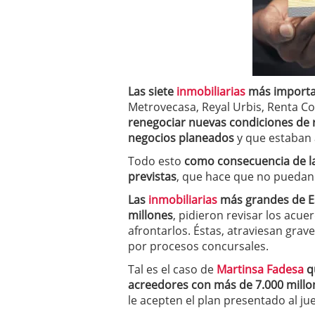
a los costes
21 de novie
¿Cuánto cuesta un soft
Las siete
inmobiliarias
más importa
Metrovecasa, Reyal Urbis, Renta Co
renegociar nuevas condiciones de r
negocios planeados
y que estaban a
Todo esto
como consecuencia de la
previstas
, que hace que no puedan 
Las
inmobiliarias
más grandes de E
millones
, pidieron revisar los acu
afrontarlos. Éstas, atraviesan gra
por procesos concursales.
Tal es el caso de
Martinsa Fadesa
q
acreedores con más de 7.000 millo
le acepten el plan presentado al jue