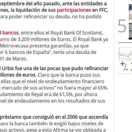
eptiembre del año pasado, ante las entidades a
nes, la liquidación de sus
participaciones
en FFC,
 para poder refinanciar su deuda, no ha podido
0
bancos
, entre ellos el Royal Bank Of Scotland,
tamo
de 3.209 millones de Euros. El Royal Bank ya
 Metrovecasa presenta garantías, ya que
r 6 bancos de España”, tenía una deuda de
 31 de Marzo.
l Urbis fue una de las pocas que pudo refinanciar
illones de euros
. Claro que la banca puso sus
 ellas que el nivel de endeudamiento financiero
 mercado de sus activos” no fuera mayor al 65%.
eudamiento de Reyal era de 61,5%, por ahora
nivel de endeudamiento en los resultados de sus
l préstamo que consiguió en el 2006 que ascendía
caso la banca también le exigió bajos niveles de
 activos, pese a esto Afirma se vio obligada a