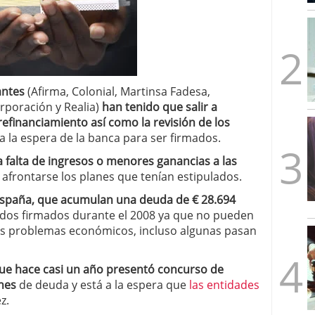
mbre de 2025
ware punto de venta?
3 de octubre de 2025
ntes
(Afirma, Colonial, Martinsa Fadesa,
rporación y Realia)
han tenido que salir a
efinanciamiento así como la revisión de los
 la espera de la banca para ser firmados.
 falta de ingresos o menores ganancias a las
afrontarse los planes que tenían estipulados.
spaña, que acumulan una deuda de € 28.694
erdos firmados durante el 2008 ya que no pueden
ves problemas económicos, incluso algunas pasan
ue hace casi un año presentó concurso de
nes
de deuda y está a la espera que
las entidades
z.