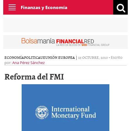
Toggle
Finanzas y Economía
navigation
ECONOMÍA
POLITICA
UE
UNIÓN EUROPEA
|
23 OCTUBRE, 2010
-
Escrito
por:
Ana Pérez Sánchez
Reforma del FMI