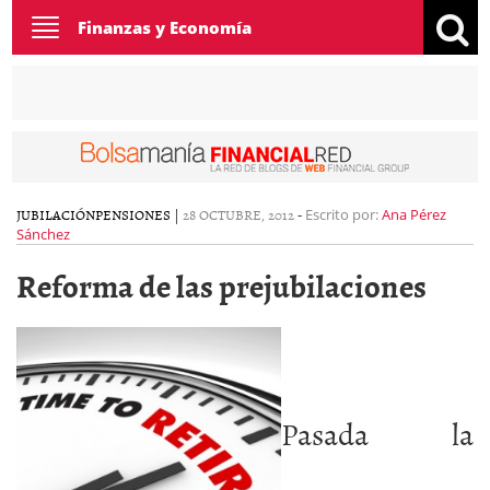
Toggle
Finanzas y Economía
navigation
JUBILACIÓN
PENSIONES
|
28 OCTUBRE, 2012
-
Escrito por:
Ana Pérez
Sánchez
Reforma de las prejubilaciones
Pasada la