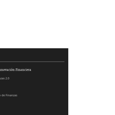
nnovación Financiera
zas 2.0
 de Finanzas