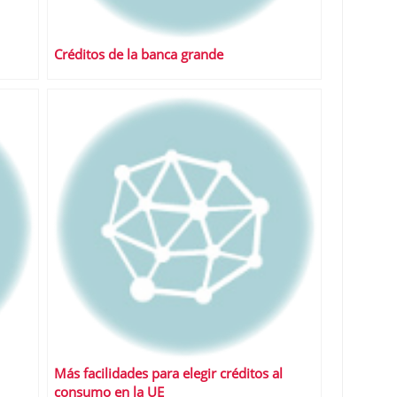
Créditos de la banca grande
Más facilidades para elegir créditos al
consumo en la UE