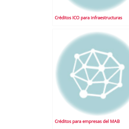
Créditos ICO para infraestructuras
Créditos para empresas del MAB