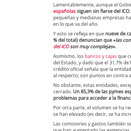
a los costes
21 de novie
Lamentablemente, aunque el Gobier
¿Cuánto cuesta un soft
españolas
siguen sin fiarse del ICO
pequeñas y medianas empresas han 
en lo que va del año.
Y esto se refleja en que
nueve de ca
% del total) denuncian que «
las co
del ICO
son muy complejas
«.
Asimismo, los
bancos y cajas
que co
del Estado, y dado que el 31,7% de 
crédito oficial señala que la entid
al respecto; son puntos en contra a
No obstante, estas entidades, excep
cerrado.
Un 85,3% de las pymes es
problemas para acceder a la financ
Por otra parte, el volumen se ha 
se han elevado (es decir, se ha incr
Las comisiones y gastos también s
que han aumentado las exigencias 