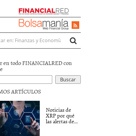
r en:
r en todo FINANCIALRED con
le
MOS ARTÍCULOS
Noticias de
XRP por qué
las alertas de...