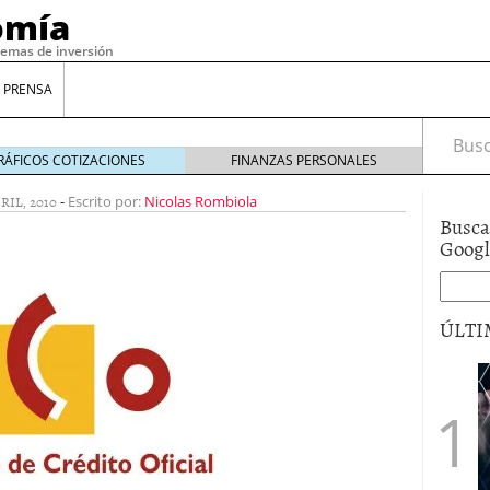
omía
temas de inversión
 PRENSA
Busca
RÁFICOS COTIZACIONES
FINANZAS PERSONALES
RIL, 2010
-
Escrito por:
Nicolas Rombiola
Busca
Goog
ÚLTI
gilidad: ¿Por qué el Préstamo Promotor privado
12 de diciembre de 2025
mo aprovechar esta opción para gestionar tus
re de 2025
ambién es una decisión financiera: cómo anticiparte