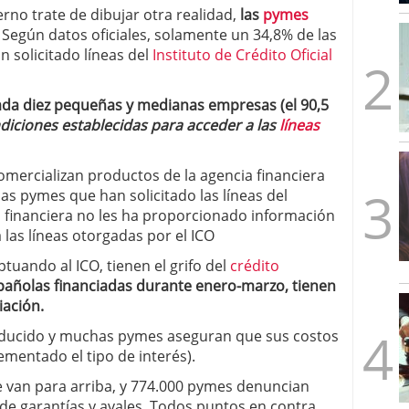
mbre de 2025
no trate de dibujar otra realidad,
las
pymes
ware punto de venta?
3 de octubre de 2025
. Según datos oficiales, solamente un 34,8% de las
solicitado líneas del
Instituto de Crédito Oficial
da diez pequeñas y medianas empresas (el 90,5
ndiciones establecidas para acceder a las
líneas
mercializan productos de la agencia financiera
las pymes que han solicitado las líneas del
ad financiera no les ha proporcionado información
 las líneas otorgadas por el ICO
tuando al ICO, tienen el grifo del
crédito
pañolas financiadas durante enero-marzo, tienen
iación.
reducido y muchas pymes aseguran que sus costos
ementado el tipo de interés).
e van para arriba, y 774.000 pymes denuncian
de garantías y avales. Todos puntos en contra