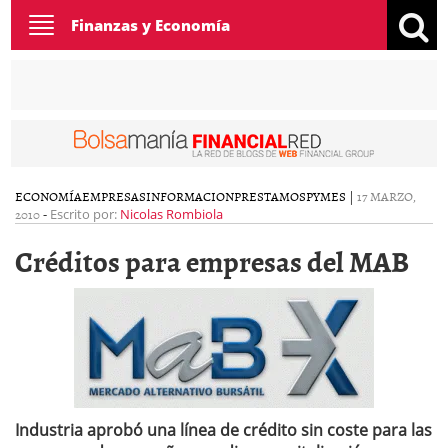
Toggle
Finanzas y Economía
navigation
ECONOMÍA
EMPRESAS
INFORMACION
PRESTAMOS
PYMES
|
17 MARZO,
2010
-
Escrito por:
Nicolas Rombiola
Créditos para empresas del MAB
Industria aprobó una línea de crédito sin coste para las