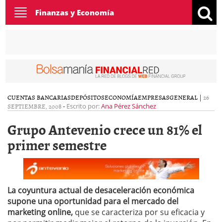
Toggle
Finanzas y Economía
navigation
CUENTAS BANCARIAS
DEPÓSITOS
ECONOMÍA
EMPRESAS
GENERAL
|
26
SEPTIEMBRE, 2008
-
Escrito por:
Ana Pérez Sánchez
Grupo Antevenio crece un 81% el
primer semestre
La coyuntura actual de desaceleración económica
supone una oportunidad para el mercado del
marketing online,
que se caracteriza por su eficacia y