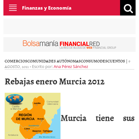
Toggle
Finanzas y Economía
navigation
COMERCIOS
COMUNIDADES AUTÓNOMAS
CONSUMO
DESCUENTOS
|
9
AGOSTO, 2011
-
Escrito por:
Ana Pérez Sánchez
Rebajas enero Murcia 2012
Murcia tiene sus