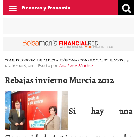
Toggle
Finanzas y Economía
navigation
COMERCIOS
COMUNIDADES AUTÓNOMAS
CONSUMO
DESCUENTOS
|
31
DICIEMBRE, 2011
-
Escrito por:
Ana Pérez Sánchez
Rebajas invierno Murcia 2012
Si hay una