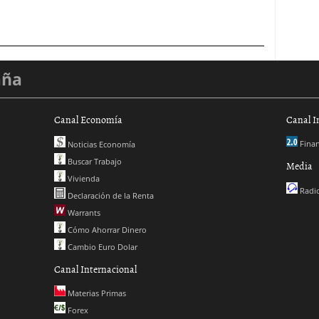
aña
Canal Economía
Canal I
Finan
Noticias Economía
Buscar Trabajo
Media
Vivienda
Radio
Declaración de la Renta
Warrants
Cómo Ahorrar Dinero
Cambio Euro Dolar
Canal Internacional
Materias Primas
Forex