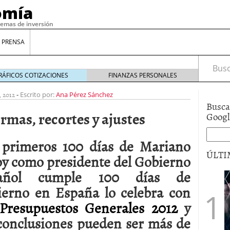
omía
temas de inversión
 PRENSA
Busca
RÁFICOS COTIZACIONES
FINANZAS PERSONALES
, 2012
-
Escrito por:
Ana Pérez Sánchez
Busca
ormas, recortes y ajustes
Goog
 primeros 100 días de Mariano
ÚLTI
oy como presidente del Gobierno
pañol cumple 100 días de
gilidad: ¿Por qué el Préstamo Promotor privado
ierno en España lo celebra con
12 de diciembre de 2025
Presupuestos Generales 2012
y
mo aprovechar esta opción para gestionar tus
re de 2025
 conclusiones pueden ser más de
ambién es una decisión financiera: cómo anticiparte