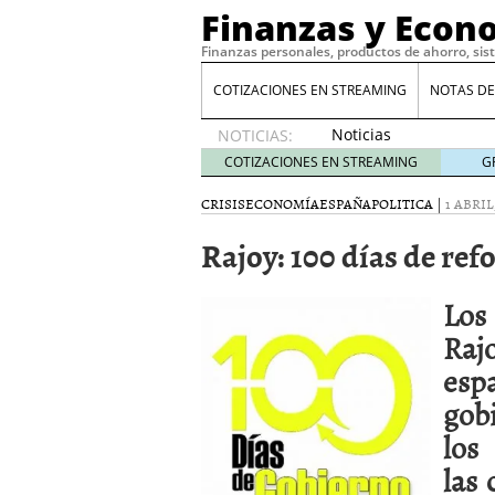
Finanzas y Econ
Finanzas personales, productos de ahorro, sis
COTIZACIONES EN STREAMING
NOTAS DE
Noticias
NOTICIAS:
de XRP
COTIZACIONES EN STREAMING
G
por qué
las
CRISIS
ECONOMÍA
ESPAÑA
POLITICA
|
1 ABRIL
alertas
Rajoy: 100 días de ref
de
whales
suelen
Los
llegar
tarde
16
Raj
de abril
es
de 2026
Comparativa Costes vs A
gob
acelera la rentabilidad?
los
Meses sin intereses: Có
compras
24 de noviemb
las
Planificar tu herencia t