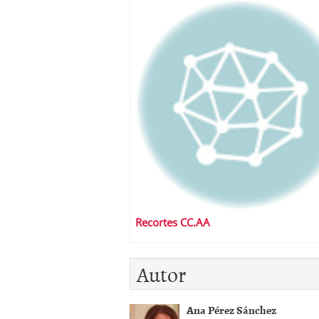
Recortes CC.AA
Autor
Ana Pérez Sánchez