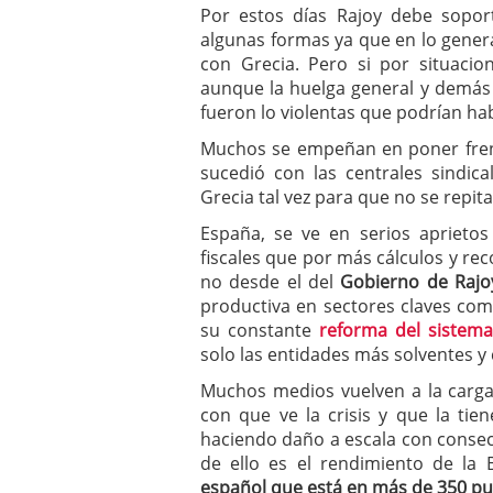
Por estos días Rajoy debe sopo
algunas formas ya que en lo genera
con Grecia. Pero si por situacio
aunque la huelga general y demás 
fueron lo violentas que podrían ha
Muchos se empeñan en poner frent
sucedió con las centrales sindical
Grecia tal vez para que no se repit
España, se ve en serios aprietos
fiscales que por más cálculos y re
no desde el del
Gobierno de Raj
productiva en sectores claves com
su constante
reforma del sistema
solo las entidades más solventes y
Muchos medios vuelven a la carg
con que ve la crisis y que la ti
haciendo daño a escala con consec
de ello es el rendimiento de la 
español que está en más de 350 pu