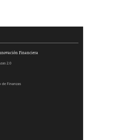
nnovación Financiera
zas 2.0
 de Finanzas