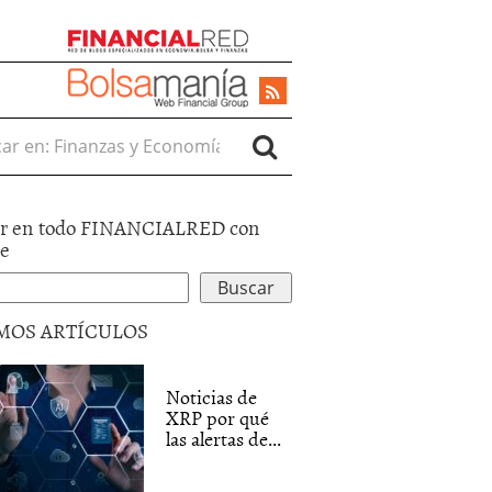
r en:
r en todo FINANCIALRED con
le
MOS ARTÍCULOS
Noticias de
XRP por qué
las alertas de...