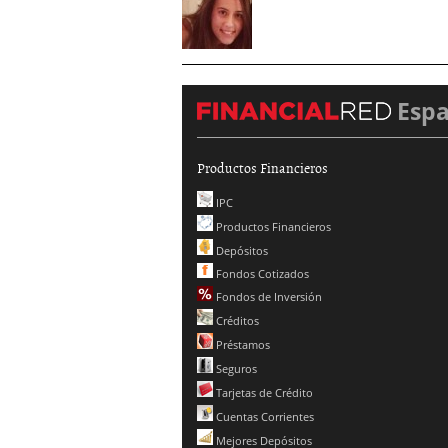
Esp
Productos Financieros
IPC
Productos Financieros
Depósitos
Fondos Cotizados
Fondos de Inversión
Créditos
Préstamos
Seguros
Tarjetas de Crédito
Cuentas Corrientes
Mejores Depósitos