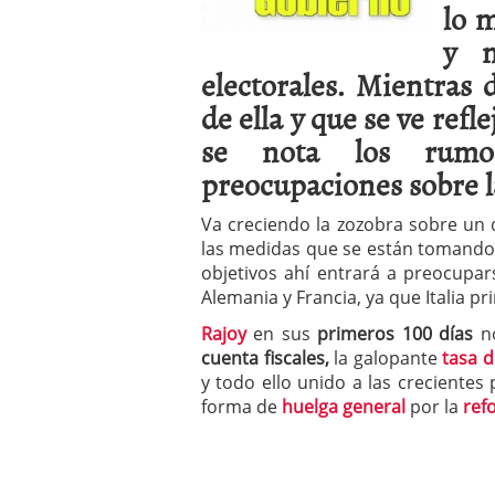
lo m
a los costes
21 de novie
¿Cuánto cuesta un soft
y m
electorales. Mientras
de ella y que se ve refl
se nota los rumor
preocupaciones sobre 
Va creciendo la zozobra sobre un d
las medidas que se están tomando 
objetivos ahí entrará a preocupar
Alemania y Francia, ya que Italia p
Rajoy
en sus
primeros 100 días
n
cuenta fiscales,
la galopante
tasa d
y todo ello unido a las crecientes
forma de
huelga general
por la
ref