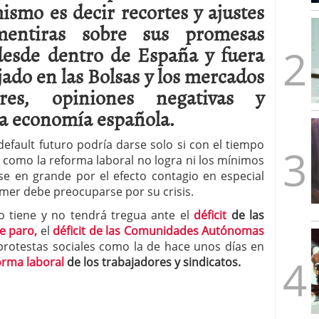
ismo es decir recortes y ajustes
mbre de 2025
ware punto de venta?
3 de octubre de 2025
entiras sobre sus promesas
 desde dentro de España y fuera
ejado en las Bolsas y los mercados
es, opiniones negativas y
la economía española.
efault futuro podría darse solo si con el tiempo
como la reforma laboral no logra ni los mínimos
se en grande por el efecto contagio en especial
rimer debe preocuparse por su crisis.
o tiene y no tendrá tregua ante el
déficit
de las
e paro,
el
déficit de las Comunidades Autónomas
 protestas sociales como la de hace unos días en
orma laboral
de los trabajadores y sindicatos.