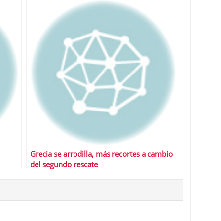
Grecia se arrodilla, más recortes a cambio
del segundo rescate