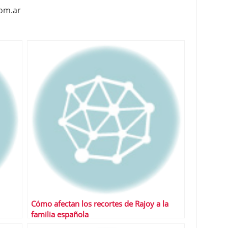
com.ar
Cómo afectan los recortes de Rajoy a la
familia española