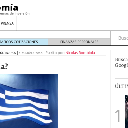
omía
temas de inversión
 PRENSA
Busca
RÁFICOS COTIZACIONES
FINANZAS PERSONALES
 EUROPEA
|
1 MARZO, 2010
-
Escrito por:
Nicolas Rombiola
Busca
ia?
Goog
ÚLTI
gilidad: ¿Por qué el Préstamo Promotor privado
12 de diciembre de 2025
mo aprovechar esta opción para gestionar tus
re de 2025
ambién es una decisión financiera: cómo anticiparte