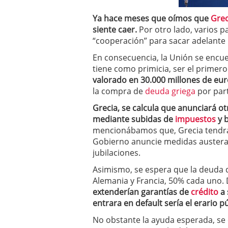
a los costes
21 de novie
¿Cuánto cuesta un soft
Ya hace meses que oímos que
Grec
siente caer.
Por otro lado, varios 
“cooperación” para sacar adelante l
En consecuencia, la Unión se encu
tiene como primicia, ser el primero
valorado en 30.000 millones de eu
la compra de
deuda griega
por par
Grecia, se calcula que anunciará o
mediante subidas de
impuestos
y b
mencionábamos que, Grecia tendrá
Gobierno anuncie medidas austeras
jubilaciones.
Asimismo, se espera que la deuda 
Alemania y Francia, 50% cada uno.
extenderían garantías de
crédito
a 
entrara en default sería el erario p
No obstante la ayuda esperada, se 