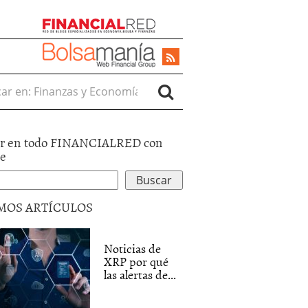
r en:
r en todo FINANCIALRED con
le
MOS ARTÍCULOS
Noticias de
XRP por qué
las alertas de...