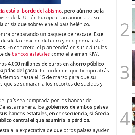
mbre de 2025
ware punto de venta?
3 de octubre de 2025
ia está al borde del abismo
, pero aún no se la
países de la Unión Europea han anunciado su
a crisis que sobreviene al país helénico.
entra preparando un paquete de rescate. Este
 desde la creación del euro y que podría estar
ros
. En concreto, el plan tendrá en sus cláusulas
te de
bancos estatales
como el alemán KfW.
tros 4.000 millones de euros en ahorro público
ajadas del gasto
. Recordemos que tiempo atrás
 tiempo hasta el 15 de marzo para que su
 que se sumarán a los recortes de sueldos y
del país sea comprada por los bancos de
 De esta manera,
los gobiernos de ambos países
sus bancos estatales, en consecuencia, si Grecia
úblico central el que asumiría la pérdida.
está a la expectativa de que otros países ayuden