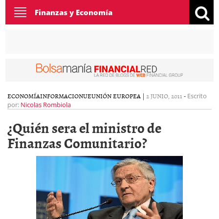
Toggle
Finanzas y Economía
navigation
ECONOMÍA
INFORMACION
UE
UNIÓN EUROPEA
|
2 JUNIO, 2011
-
Escrito
por:
Nicolas Rombiola
¿Quién sera el ministro de
Finanzas Comunitario?