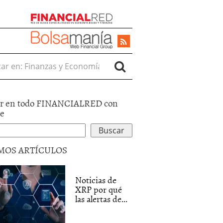
r en:
r en todo FINANCIALRED con
le
MOS ARTÍCULOS
Noticias de
XRP por qué
las alertas de...