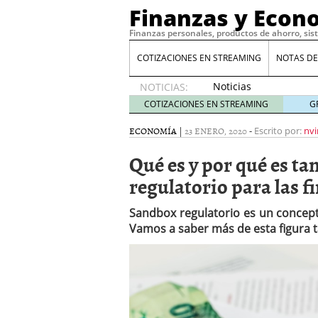
Finanzas y Econ
Finanzas personales, productos de ahorro, sis
COTIZACIONES EN STREAMING
NOTAS DE
Noticias
NOTICIAS:
de XRP
COTIZACIONES EN STREAMING
G
por qué
las
ECONOMÍA
|
23 ENERO, 2020
-
Escrito por:
nvi
alertas
Qué es y por qué es t
de
whales
regulatorio para las f
suelen
llegar
Sandbox regulatorio es un concep
tarde
16
Vamos a saber más de esta figura 
de abril
de 2026
Comparativa Costes vs A
acelera la rentabilidad?
Meses sin intereses: Có
compras
24 de noviemb
Planificar tu herencia t