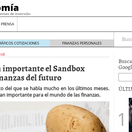
omía
temas de inversión
 PRENSA
Busca
RÁFICOS COTIZACIONES
FINANZAS PERSONALES
ndi
Busca
an importante el Sandbox
Goog
inanzas del futuro
ÚLTI
to del que se habla mucho en los últimos meses.
tan importante para el mundo de las finanzas.
gilidad: ¿Por qué el Préstamo Promotor privado
12 de diciembre de 2025
mo aprovechar esta opción para gestionar tus
re de 2025
ambién es una decisión financiera: cómo anticiparte