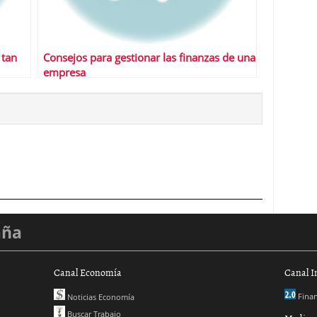
 tan
Consejos para gestionar las finanzas de una
empresa
aña
Canal Economía
Canal I
Finan
Noticias Economía
Buscar Trabajo