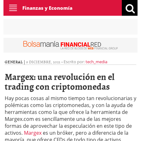
Toggle
Finanzas y Economía
navigation
GENERAL
|
9 DICIEMBRE, 2021
-
Escrito por:
tech_media
Margex: una revolución en el
trading con criptomonedas
Hay pocas cosas al mismo tiempo tan revolucionarias y
polémicas como las criptomonedas, y con la ayuda de
herramientas como la que ofrece la herramienta de
Margex.com es sencillamente una de las mejores
formas de aprovechar la especulación en este tipo de
activos.
Margex
es un bróker, pero a diferencia de la
mayoría, que ofrece CFDs de todo tipo de activos,