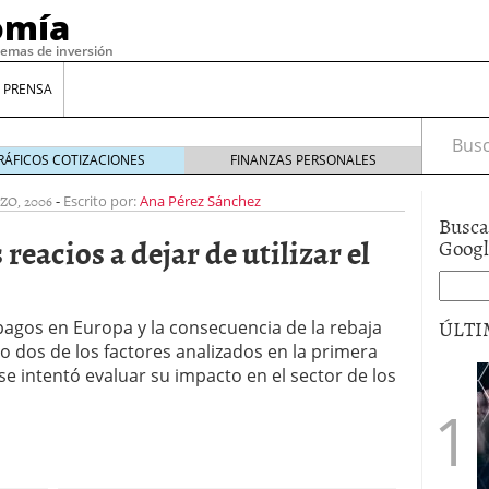
omía
temas de inversión
 PRENSA
Busca
RÁFICOS COTIZACIONES
FINANZAS PERSONALES
ZO, 2006
-
Escrito por:
Ana Pérez Sánchez
Busca
reacios a dejar de utilizar el
Goog
ÚLTI
 pagos en Europa y la consecuencia de la rebaja
o dos de los factores analizados en la primera
se intentó evaluar su impacto en el sector de los
gilidad: ¿Por qué el Préstamo Promotor privado
12 de diciembre de 2025
mo aprovechar esta opción para gestionar tus
re de 2025
ambién es una decisión financiera: cómo anticiparte