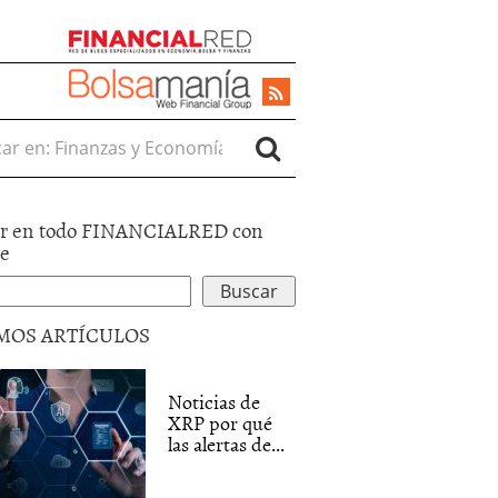
r en:
r en todo FINANCIALRED con
le
MOS ARTÍCULOS
Noticias de
XRP por qué
las alertas de...