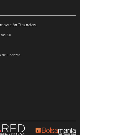
nnovación Financiera
zas 2.0
 de Finanzas