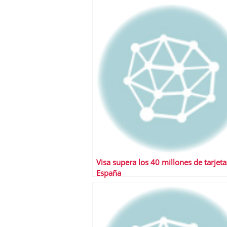
a los costes
21 de novie
¿Cuánto cuesta un soft
Visa supera los 40 millones de tarjeta
España