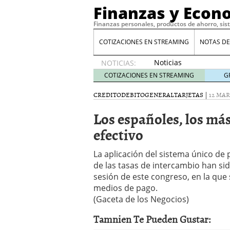
Finanzas y Econ
Finanzas personales, productos de ahorro, sis
COTIZACIONES EN STREAMING
NOTAS DE
Noticias
NOTICIAS:
de XRP
COTIZACIONES EN STREAMING
G
por qué
las
CREDITO
DEBITO
GENERAL
TARJETAS
|
12 MAR
alertas
Los españoles, los más 
de
whales
efectivo
suelen
llegar
La aplicación del sistema único de
tarde
16
de las tasas de intercambio han sid
de abril
de 2026
sesión de este congreso, en la que 
Comparativa Costes vs A
medios de pago.
acelera la rentabilidad?
(Gaceta de los Negocios)
Meses sin intereses: Có
Tamnien Te Pueden Gustar:
compras
24 de noviemb
Planificar tu herencia t