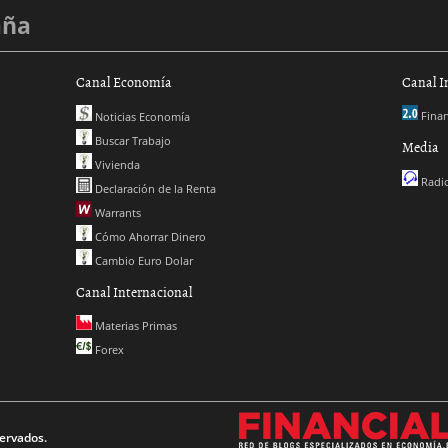
aña
Canal Economía
Canal I
Finan
Noticias Economía
Buscar Trabajo
Media
Vivienda
Radio
Declaración de la Renta
Warrants
Cómo Ahorrar Dinero
Cambio Euro Dolar
Canal Internacional
Materias Primas
Forex
ervados.