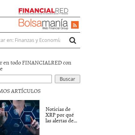
r en:
r en todo FINANCIALRED con
le
MOS ARTÍCULOS
Noticias de
XRP por qué
las alertas de...