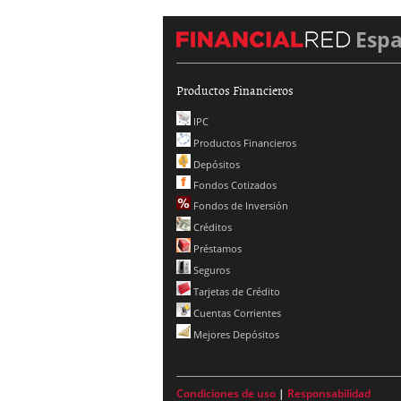
Esp
Productos Financieros
IPC
Productos Financieros
Depósitos
Fondos Cotizados
Fondos de Inversión
Créditos
Préstamos
Seguros
Tarjetas de Crédito
Cuentas Corrientes
Mejores Depósitos
Condiciones de uso
|
Responsabilidad