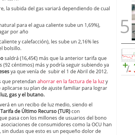
e, la subida del gas variará dependiendo de cual
natural para el agua caliente sube un 1,69%),
pagar por año
liente y calefacción), les sube un 2,16% les
 bolsillo.
no
saldrá (16,45€) más que la anterior tarifa que
s (92 céntimos) más y podría seguir subiendo ya
eses
ya que venía de subir el 1 de Abril de 2012.
es que pretendan
ahorrar en la factura de la luz
y
aplicarse su plan de ajuste familiar para lograr
luz, gas y el butano.
verá en un recibo de luz medio, siendo el
a
Tarifa de Último Recurso (TUR)
con
 que pasa con los millones de usuarios del bono
as asociaciones de consumidores como la OCU han
, sin dudas que esto es un pequeño dolor de