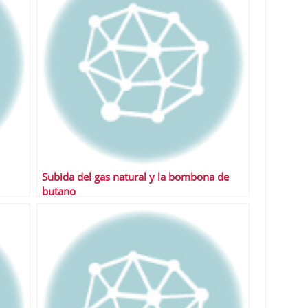
Subida del gas natural y la bombona de
butano