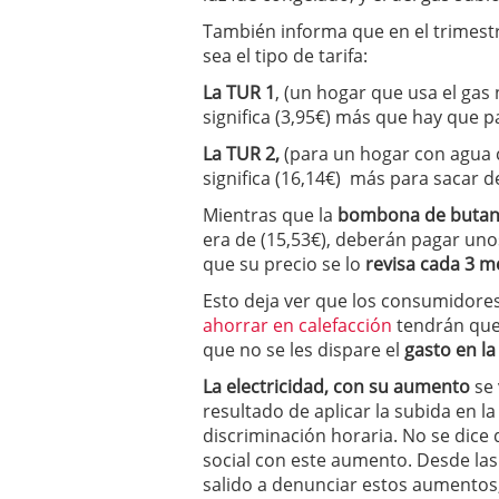
También informa que en el trimestr
sea el tipo de tarifa:
La TUR 1
, (un hogar que usa el gas 
significa (3,95€) más que hay que 
La TUR 2,
(para un hogar con agua ca
significa (16,14€) más para sacar del
Mientras que la
bombona de buta
era de (15,53€), deberán pagar uno
que su precio se lo
revisa cada 3 m
Esto deja ver que los consumidor
ahorrar en calefacción
tendrán que 
que no se les dispare el
gasto en la 
La electricidad, con su aumento
se 
resultado de aplicar la subida en l
discriminación horaria. No se dice
social con este aumento. Desde l
salido a denunciar estos aumentos