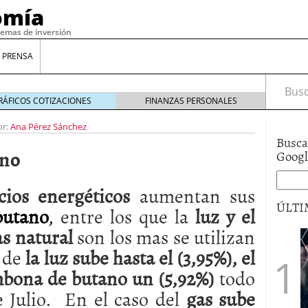
omía
temas de inversión
 PRENSA
Busca
RÁFICOS COTIZACIONES
FINANZAS PERSONALES
or:
Ana Pérez Sánchez
Busca
ano
Goog
cios energéticos
aumentan sus
ÚLTI
butano
,
entre los que la
luz y el
as natural
son los mas se utilizan
gilidad: ¿Por qué el Préstamo Promotor privado
 de
la luz sube hasta el (3,95%), el
12 de diciembre de 2025
mbona de butano un (5,92%)
todo
mo aprovechar esta opción para gestionar tus
re de 2025
 Julio. En el caso del
gas sube
ambién es una decisión financiera: cómo anticiparte