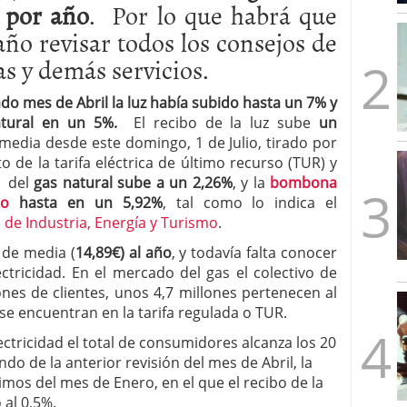
 por año
. Por lo que habrá que
mbre de 2025
ware punto de venta?
3 de octubre de 2025
año revisar todos los consejos de
s y demás servicios.
ado mes de Abril la luz había subido hasta un 7% y
atural en un 5%.
El recibo de la luz sube
un
media desde este domingo, 1 de Julio, tirado por
o de la tarifa eléctrica de último recurso (TUR) y
a del
gas natural sube a un 2,26%
, y la
bombona
no
hasta en un 5,92%
, tal como lo indica el
 de Industria, Energía y Turismo
.
e de media (
14,89€) al año
, y todavía falta conocer
ectricidad. En el mercado del gas el colectivo de
nes de clientes, unos 4,7 millones pertenecen al
se encuentran en la tarifa regulada o TUR.
ctricidad el total de consumidores alcanza los 20
ndo de la anterior revisión del mes de Abril, la
nimos del mes de Enero, en el que el recibo de la
 al 0,5%.