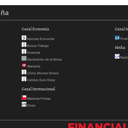
aña
Canal Economía
Canal I
Finan
Noticias Economía
Buscar Trabajo
Media
Vivienda
Radio
Declaración de la Renta
Warrants
Cómo Ahorrar Dinero
Cambio Euro Dolar
Canal Internacional
Materias Primas
Forex