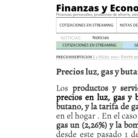
Finanzas y Econ
Finanzas personales, productos de ahorro, sis
COTIZACIONES EN STREAMING
NOTAS DE
Noticias
NOTICIAS:
de XRP
COTIZACIONES EN STREAMING
G
por qué
las
PRECIOS
SERVICIOS
|
4 JULIO, 2012
-
Escrito p
alertas
Precios luz, gas y but
de
whales
suelen
Los
productos y servi
llegar
tarde
16
precios en luz, gas y 
de abril
butano, y la tarifa de g
de 2026
Comparativa Costes vs A
en el hogar . En el caso
acelera la rentabilidad?
gas un (2,26%) y la bo
Meses sin intereses: Có
compras
24 de noviemb
desde este pasado 1 de
Planificar tu herencia t