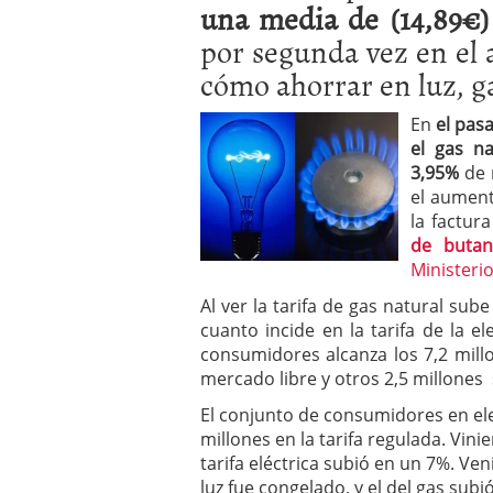
una media de (14,89€)
a los costes
21 de novie
¿Cuánto cuesta un soft
por segunda vez en el 
cómo ahorrar en luz, ga
En
el pas
el gas n
3,95%
de 
el aument
la factur
de buta
Ministerio
Al ver la tarifa de gas natural sub
cuanto incide en la tarifa de la el
consumidores alcanza los 7,2 millo
mercado libre y otros 2,5 millones 
El conjunto de consumidores en ele
millones en la tarifa regulada. Vinie
tarifa eléctrica subió en un 7%. Ve
luz fue congelado, y el del gas subió