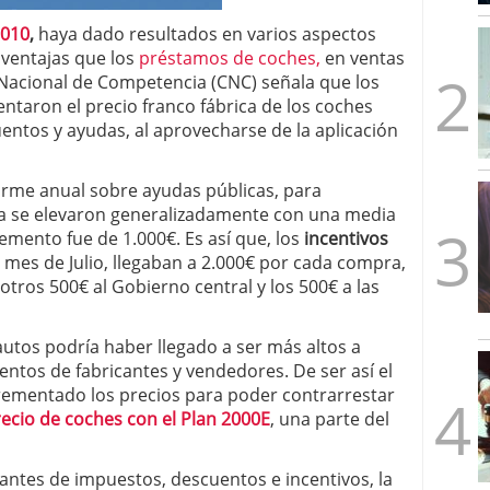
mbre de 2025
2010
,
haya dado resultados en varios aspectos
ware punto de venta?
3 de octubre de 2025
ventajas que los
préstamos de coches,
en ventas
Nacional de Competencia (CNC) señala que los
ntaron el precio franco fábrica de los coches
entos y ayudas, al aprovecharse de la aplicación
orme anual sobre ayudas públicas, para
ica se elevaron generalizadamente con una media
remento fue de 1.000€. Es así que, los
incentivos
o mes de Julio, llegaban a 2.000€ por cada compra,
otros 500€ al Gobierno central y los 500€ a las
autos podría haber llegado a ser más altos a
entos de fabricantes y vendedores. De ser así el
rementado los precios para poder contrarrestar
ecio de coches con el Plan 2000E
, una parte del
 antes de impuestos, descuentos e incentivos, la