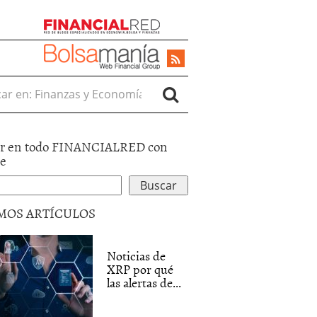
r en:
r en todo FINANCIALRED con
le
MOS ARTÍCULOS
Noticias de
XRP por qué
las alertas de...