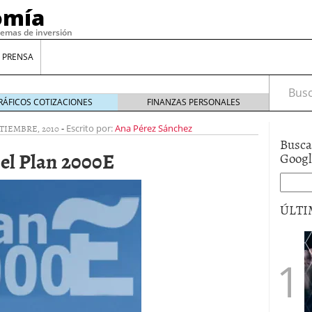
omía
temas de inversión
 PRENSA
Busca
RÁFICOS COTIZACIONES
FINANZAS PERSONALES
PTIEMBRE, 2010
-
Escrito por:
Ana Pérez Sánchez
Busca
 el Plan 2000E
Goog
ÚLTI
gilidad: ¿Por qué el Préstamo Promotor privado
12 de diciembre de 2025
mo aprovechar esta opción para gestionar tus
re de 2025
ambién es una decisión financiera: cómo anticiparte