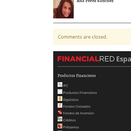
Ana Pérez Sánchez
Comments are closed.
Esp
Productos Financieros
IPC
Productos Financieros
Depósitos
Fondos Cotizados
Fondos de Inversión
Créditos
Préstamos