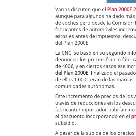
a los costes
21 de novie
Varios discuten que el
Plan 2000E 
¿Cuánto cuesta un soft
aunque para algunos ha dado más 
de coches pero desde la Comisión 
fabricantes de automóviles increme
estos es antes de impuestos, descu
del Plan 2000E.
La CNC, se basó en su segundo inf
denunciar los precios franco fábr
de 400€, y en ciertos casos ese inc
del Plan 2000E
, finalizado el pasad
de ellos 1.000€ eran de las marcas, 
comunidades autónomas.
Este incremento de precios de los 
través de reducciones en los descu
fabricante/importador habrían inc
el descuento incorporando en el
pr
subsidio.
A pesar de la subida de los precios