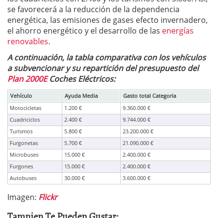
se favorecerá a la reducción de la dependencia
energética, las emisiones de gases efecto invernadero,
el ahorro energético y el desarrollo de las
energías
renovables
.
A continuación, la tabla comparativa con los vehículos
a subvencionar y su repartición del presupuesto del
Plan 2000E
Coches Eléctricos:
Vehículo
Ayuda Media
Gasto total Categoria
Motocicletas
1.200 €
9.360.000 €
Cuadriciclos
2.400 €
9.744.000 €
Turismos
5.800 €
23.200.000 €
Furgonetas
5.700 €
21.090.000 €
Microbuses
15.000 €
2.400.000 €
Furgones
15.000 €
2.400.000 €
Autobuses
30.000 €
3.600.000 €
Imagen:
Flickr
Tamnien Te Pueden Gustar: