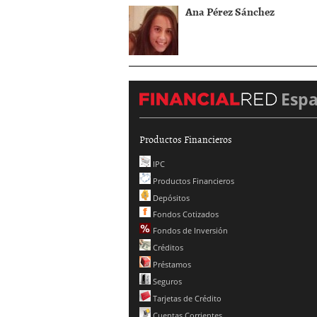
Ana Pérez Sánchez
Esp
Productos Financieros
IPC
Productos Financieros
Depósitos
Fondos Cotizados
Fondos de Inversión
Créditos
Préstamos
Seguros
Tarjetas de Crédito
Cuentas Corrientes