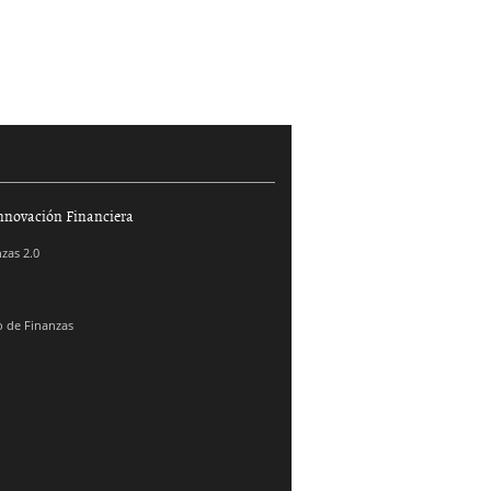
nnovación Financiera
zas 2.0
 de Finanzas