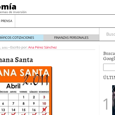
omía
temas de inversión
 PRENSA
Busca
RÁFICOS COTIZACIONES
FINANZAS PERSONALES
 2011
-
Escrito por:
Ana Pérez Sánchez
Busca
emana Santa
Goog
ÚLTI
gilidad: ¿Por qué el Préstamo Promotor privado
12 de diciembre de 2025
mo aprovechar esta opción para gestionar tus
re de 2025
ambién es una decisión financiera: cómo anticiparte