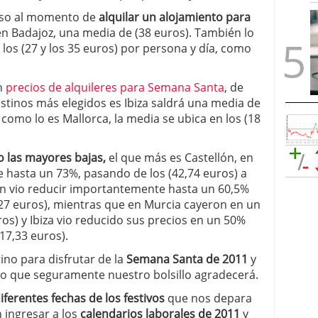
oso al momento de
alquilar un alojamiento para
en Badajoz, una media de (38 euros). También lo
 los (27 y los 35 euros) por persona y día, como
n
precios de alquileres para Semana Santa
, de
estinos más elegidos es Ibiza saldrá una media de
 como lo es Mallorca, la media se ubica en los (18
o las mayores bajas,
el que más es Castellón, en
 hasta un 73%, pasando de los (42,74 euros) a
én vio reducir importantemente hasta un 60,5%
 (27 euros), mientras que en Murcia cayeron en un
ros) y Ibiza vio reducido sus precios en un 50%
17,33 euros).
tino para disfrutar de la
Semana Santa de 2011
y
go que seguramente nuestro bolsillo agradecerá.
iferentes fechas de los festivos
que nos depara
ingresar a los
calendarios laborales de 2011
y