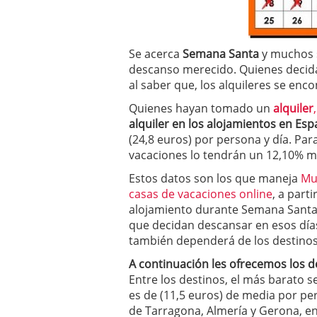
a los costes
21 de novie
¿Cuánto cuesta un soft
Se acerca
Semana Santa
y muchos 
descanso merecido. Quienes decida
al saber que, los alquileres se en
Quienes hayan tomado un
alquiler
,
alquiler en los alojamientos en Es
(24,8 euros) por persona y día. Pa
vacaciones lo tendrán un 12,10% m
Estos datos son los que maneja
Mu
casas de vacaciones online
, a part
alojamiento durante Semana Santa en
que decidan descansar en esos días
también dependerá de los destino
A continuación les ofrecemos los d
Entre los destinos, el más barato s
es de (11,5 euros) de media por pe
de Tarragona, Almería y Gerona, ent