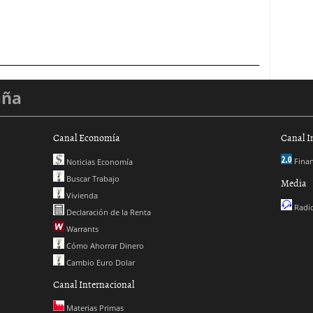
aña
Canal Economía
Canal I
Finan
Noticias Economía
Buscar Trabajo
Media
Vivienda
Radio
Declaración de la Renta
Warrants
Cómo Ahorrar Dinero
Cambio Euro Dolar
Canal Internacional
Materias Primas