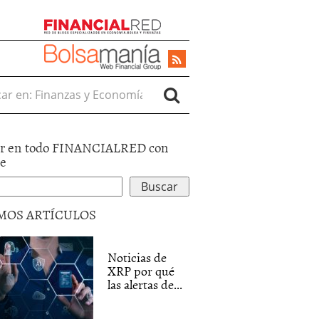
r en:
r en todo FINANCIALRED con
le
MOS ARTÍCULOS
Noticias de
XRP por qué
las alertas de...