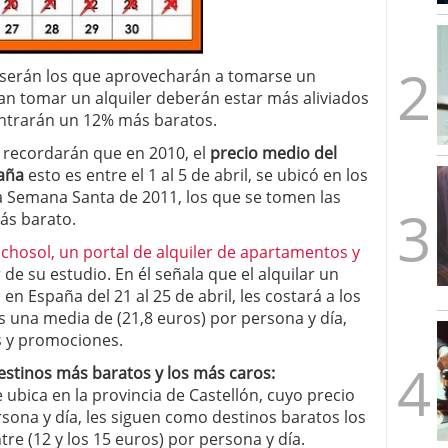
mbre de 2025
ware punto de venta?
3 de octubre de 2025
serán los que aprovecharán a tomarse un
n tomar un alquiler deberán estar más aliviados
contrarán un 12% más baratos.
recordarán que en 2010, el
precio medio del
paña
esto es entre el 1 al 5 de abril, se ubicó en los
ra Semana Santa de 2011, los que se tomen las
ás barato.
chosol, un portal de alquiler de apartamentos y
ir de su estudio. En él señala que el alquilar un
 España del 21 al 25 de abril, les costará a los
 una media de (21,8 euros) por persona y día,
s y promociones.
estinos más baratos y los más caros:
e ubica en la provincia de Castellón, cuyo precio
rsona y día, les siguen como destinos baratos los
re (12 y los 15 euros) por persona y día.