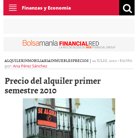
Toggle
Finanzas y Economía
navigation
ALQUILER
INMOBILIARIA
INMUEBLES
PRECIOS
|
24 JULIO, 2010
-
Escrito
por:
Ana Pérez Sánchez
Precio del alquiler primer
semestre 2010