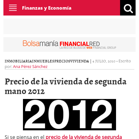
Toggle
Finanzas y Economía
navigation
INMOBILIARIA
INMUEBLES
PRECIOS
VIVIENDA
|
4 JULIO, 2010
-
Escrito
por:
Ana Pérez Sánchez
Precio de la vivienda de segunda
mano 2012
Si se piensa en el
precio de la vivienda de segunda