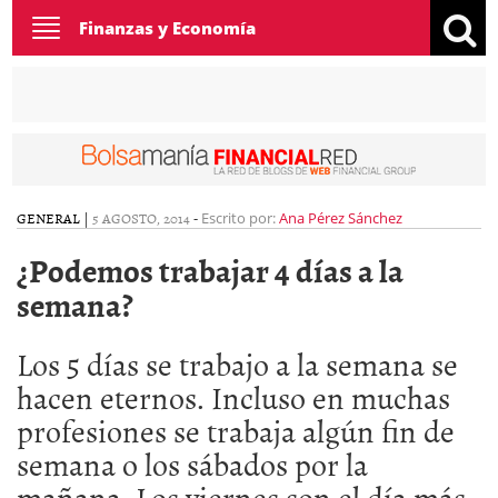
Toggle
Finanzas y Economía
navigation
GENERAL
|
5 AGOSTO, 2014
-
Escrito por:
Ana Pérez Sánchez
¿Podemos trabajar 4 días a la
semana?
Los 5 días se trabajo a la semana se
hacen eternos. Incluso en muchas
profesiones se trabaja algún fin de
semana o los sábados por la
mañana. Los viernes son el día más