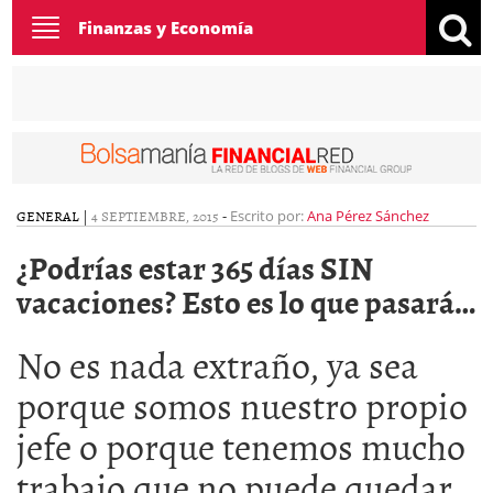
Toggle
Finanzas y Economía
navigation
GENERAL
|
4 SEPTIEMBRE, 2015
-
Escrito por:
Ana Pérez Sánchez
¿Podrías estar 365 días SIN
vacaciones? Esto es lo que pasará…
No es nada extraño, ya sea
porque somos nuestro propio
jefe o porque tenemos mucho
trabajo que no puede quedar